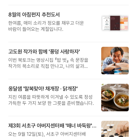
8월의 아침편지 추천도서
한여름, 매미 소리가 정오를 채우고 더운
바람이 들어오는 계절입니다.
고도원 작가와 함께 '풍덩 사랑하자'
이번 북토크는 명상시집 『밥 벗』 속 문장을
작가의 목소리로 직접 만나고, 나의 삶과
관계를 잠시 돌아보는 시간입니다.
옹달샘 '말복맞이! 채개장 · 닭개장'
지친 여름을 따뜻하게 이겨낼 수 있도록 정성
가득한 두 가지 보양 한 그릇을 준비했습니다.
제3회 서초구 아버지센터배 '매너 바둑왕' 대회
오는 9월 12일(토), 서초구 아버지센터배