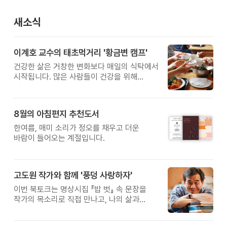
새소식
이계호 교수의 태초먹거리 '황금변 캠프'
건강한 삶은 거창한 변화보다 매일의 식탁에서
시작됩니다. 많은 사람들이 건강을 위해
새로운 방법을 찾지만, 건강한 생활은 작은
습관에서 시작됩니다. 유퀴즈에서 많은 관심을
받은 이계호 교수와 함께하는 태초먹거리
8월의 아침편지 추천도서
황금변 캠프
한여름, 매미 소리가 정오를 채우고 더운
바람이 들어오는 계절입니다.
고도원 작가와 함께 '풍덩 사랑하자'
이번 북토크는 명상시집 『밥 벗』 속 문장을
작가의 목소리로 직접 만나고, 나의 삶과
관계를 잠시 돌아보는 시간입니다.