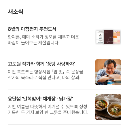
새소식
8월의 아침편지 추천도서
한여름, 매미 소리가 정오를 채우고 더운
바람이 들어오는 계절입니다.
고도원 작가와 함께 '풍덩 사랑하자'
이번 북토크는 명상시집 『밥 벗』 속 문장을
작가의 목소리로 직접 만나고, 나의 삶과
관계를 잠시 돌아보는 시간입니다.
옹달샘 '말복맞이! 채개장 · 닭개장'
지친 여름을 따뜻하게 이겨낼 수 있도록 정성
가득한 두 가지 보양 한 그릇을 준비했습니다.