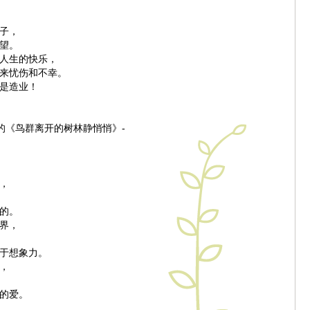
子，
望。
人生的快乐，
来忧伤和不幸。
是造业！
师的《鸟群离开的树林静悄悄》-
，
的。
界，
于想象力。
，
的爱。