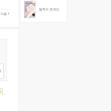
철학의 뒷계단
다음
)