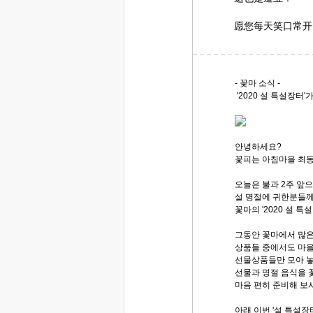
愿您每天笑口常开
- 꽃마 소식 -
'2020 설 특설장터
안녕하세요?
꽃피는 아침마을 최
오늘은 불과 2주 앞
설 명절에 귀한분들께
꽃마의 '2020 설 
그동안 꽃마에서 많은
상품들 중에서도 마
선물상품들만 모아 놓
선물과 명절 음식을 꽃
마음 편히 준비해 보
아래 이번 '설 특설장