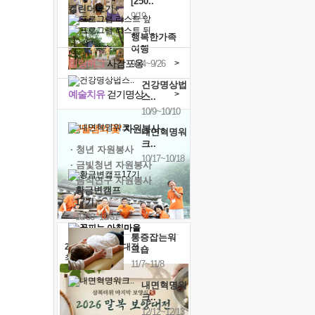
[250..
캘린더보기+
9/19
행복한가족
여행
힐링허그
사감포옹
>
9/24~9/26
건강명상법
예술치유
걷기명상
>
스..
10/9~10/10
'옹달샘의 꽃'
자원봉사
내면혁명워
크..
· 청년 자원봉사
10/17~10/18
· 금빛청년 자원봉사
· 음식연구 자원봉사
황금변캠프
17기
10/30~10/31
통증잡는워
2026 말복 보양대전
크숍
최대
74%할인
11/7~11/8
내면혁명워
크..
12/12~12/13