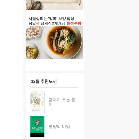
사람살리는 '말복' 보양 밥상
옹달샘 닭개장&채개장
한정수량
12월 추천도서
끝까지 쓰는 용
기
영양의 비밀