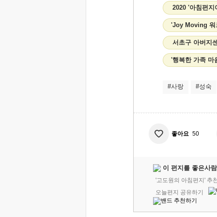
2020 '아침편
'Joy Moving
서초구 아버지
'행복한 가족 마
#사랑
#성숙
좋아요
50
이 편지를 좋은사람
'고도원의 아침편지' 추
오늘편지 공유하기