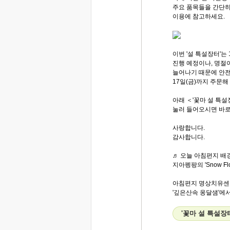
주요 품목들을 간단히
이용에 참고하세요.
이번 '설 특설장터'는 
진행 예정이나, 명절
늘어나기 때문에 안전
17일(금)까지 주문
아래 ＜'꽃마 설 특
눌러 들어오시면 바로
사랑합니다.
감사합니다.
♬ 오늘 아침편지 배경
지아펭팡의 'Snow Fl
아침편지 명상치유센
'깊은산속 옹달샘'에서.
'꽃마 설 특설장