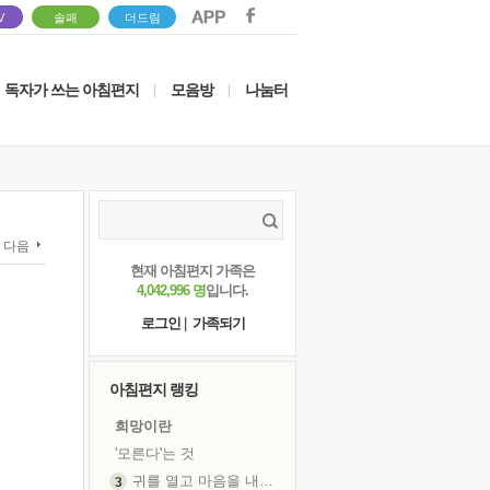
V
솔패
더드림
독자가 쓰는 아침편지
모음방
나눔터
|
|
다음
현재 아침편지 가족은
4,042,996 명
입니다.
로그인
|
가족되기
아침편지 랭킹
희망이란
'모른다'는 것
귀를 열고 마음을 내어주고