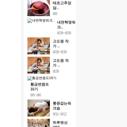
태초고추장
담..
8/8
내면혁명워
크..
8/29~8/30
고도원 작
가 ..
8/29~8/30
고도원 작
가 ..
8/29
황금변캠프
16기
9/5~9/6
통증잡는워
크숍
9/11~9/12
하루명상