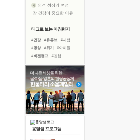
영적 성장의 여정
장 건강이 중요한 이유
신의 음성을 듣는다
흙이 된 몸으로 출근하는 여자
태그로 보는 아침편지
극과 극의 양 끝단
#건강
#유튜브
#사람
내가 '나다움'을 찾는 길
#명상
#위기
#아이들
피해 갈 수 없는 사건들
#비전캠프
#경험
처음 손을 잡았던 날
#독서캠프
#리더
#독서
꿈이 실제가 되는 것
#극복
#면역력
#도움
더 나은 세상을 위한
'말 타는 법'을 먼저
몸·마음·영혼의 힐링공동체
#나눔
#희망
#친구
졸업식 사진을 보며
한울타리 소울패밀리
#계획
#링컨학교
#힐링
아픈 아버지를 위한 공간 설계
#다짐
#선택
#삶
극심한 변비, 어깨결림, 수면 장애
#바이러스
보고 싶은 어머니
유년 시절의 부산 영도 바다
못된 꼰대들
옹달샘 프로그램
거울 속의 나