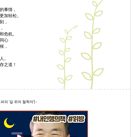
的事情，
9/
更加轻松。
刻，
스
，
10
和危机。
同心
候，
크
10
人。
存之道！
1
10
11
퍼의 '길 위의 철학자') -
크
12