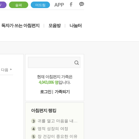
V
솔패
더드림
독자가 쓰는 아침편지
모음방
나눔터
|
|
다음
현재 아침편지 가족은
4,043,006 명
입니다.
로그인
|
가족되기
아침편지 랭킹
영적 성장의 여정
장 건강이 중요한 이유
신의 음성을 듣는다