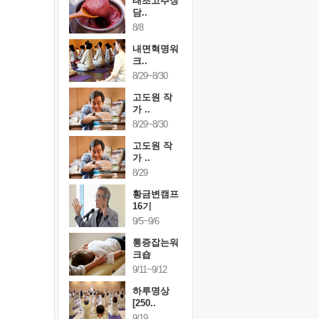
행복한가족
태초고추장
행복한가
여행
담..
여행
24~9/26
8/8
9/24~9/26
건강명상법
내면혁명워
건강명상
..
크..
스..
/9~10/10
8/29~8/30
10/9~10/10
내면혁명워
고도원 작
내면혁명
..
가 ..
크..
/17~10/18
8/29~8/30
10/17~10/18
황금변캠프
고도원 작
황금변캠
7기
가 ..
17기
/30~10/31
8/29
10/30~10/31
통증잡는워
황금변캠프
통증잡는
크숍
16기
크숍
/7~11/8
9/5~9/6
11/7~11/8
내면혁명워
통증잡는워
내면혁명
..
크숍
크..
/12~12/13
9/11~9/12
12/12~12/13
하루명상
[250..
9/19