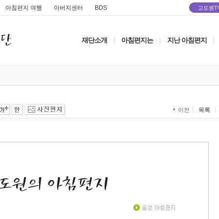
아침편지 여행
아버지센터
BDS
고도원T
재단소개
아침편지는
지난 아침편지
|
|
|
목록
이전