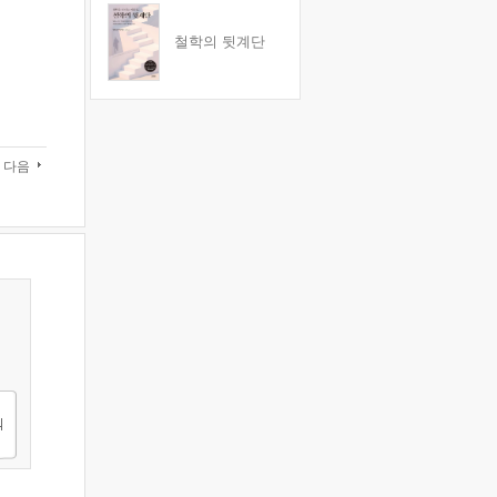
철학의 뒷계단
다음