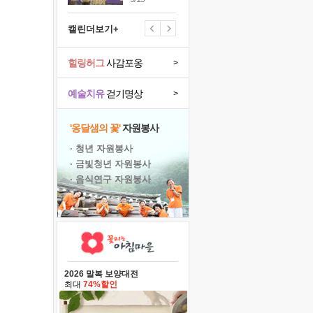
캘린더보기+
힐링허그
사감포옹
>
예술치유
걷기명상
>
'옹달샘의 꽃'
자원봉사
· 청년 자원봉사
· 금빛청년 자원봉사
· 음식연구 자원봉사
2026 말복 보양대전
최대
74%할인