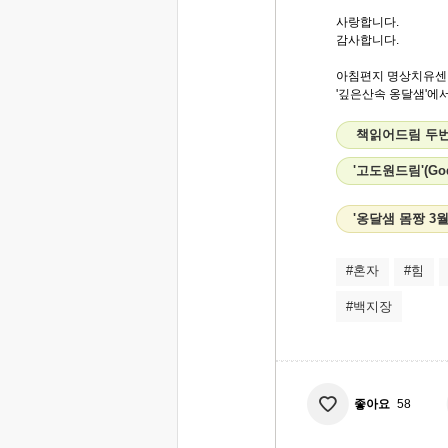
사랑합니다.
감사합니다.
아침편지 명상치유센
'깊은산속 옹달샘'에서.
책읽어드림 두번째
'고도원드림'(Go
'옹달샘 몸짱 3
#혼자
#힘
#백지장
좋아요
58