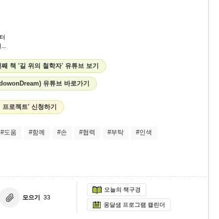
터
..
 책 '길 위의 철학자' 유튜브 보기
dowonDream) 유튜브 바로가기
월 프로젝트' 신청하기
#도움
#함께
#손
#협력
#부탁
#인색
오늘의 책구경
모으기
33
옹달샘 프로그램 캘린더