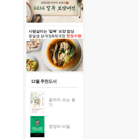
사람살리는 '말복' 보양 밥상
옹달샘 닭개장&채개장
한정수량
12월 추천도서
끝까지 쓰는 용
기
영양의 비밀