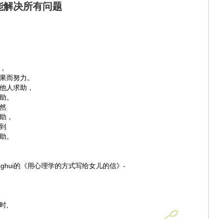
能解决所有问题
，
果而努力。
他人求助，
助。
然
助，
到
助。
eonghui的《用心理学的方式写给女儿的信》-
时,