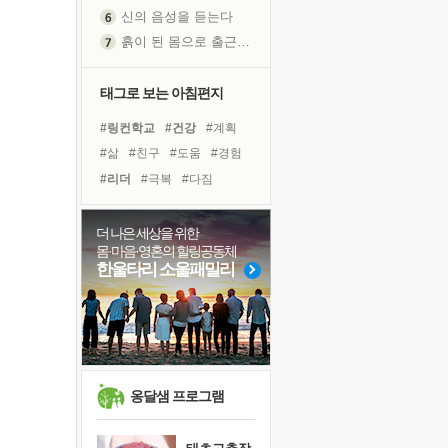
흙이 된 몸으로 출근하는 여자
극과 극의 양 끝단
내가 '나다움'을 찾는 길
피해 갈 수 없는 사건들
태그로 보는 아침편지
처음 손을 잡았던 날
#링컨학교
#건강
#계획
꿈이 실제가 되는 것
#삶
#친구
#도움
#경험
'말 타는 법'을 먼저
#리더
#극복
#다짐
졸업식 사진을 보며
#면역력
#유튜브
#독서
아픈 아버지를 위한 공간 설계
#바이러스
#사람
더 나은 세상을 위한
극심한 변비, 어깨결림, 수면 장애
몸·마음·영혼의 힐링공동체
#아이들
#독서캠프
보고 싶은 어머니
한울타리 소울패밀리
#힐링
#선택
#희망
유년 시절의 부산 영도 바다
#위기
#나눔
#명상
못된 꼰대들
#비전캠프
거울 속의 나
희망이란
'모른다'는 것
옹달샘 프로그램
귀를 열고 마음을 내어주고