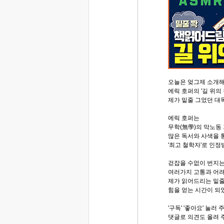
오늘은 엊그제 소개
에릭 호퍼의 '길 위의
제가 밑줄 그었던 대
에릭 호퍼는
무학(無學)의 막노동
많은 독서와 사색을 
'최고 철학자'로 인정
걷잡을 수없이 번지는
여러가지 고통과 어려
제가 읽어드리는 밑줄
힘을 얻는 시간이 되
'구독' '좋아요' 눌러
댓글로 의견도 올려 