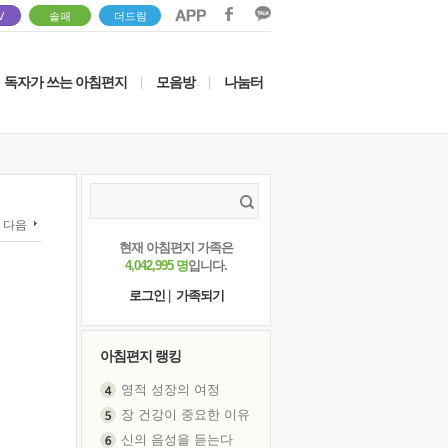
V
솔패
더드림
독자가 쓰는 아침편지
모음방
나눔터
|
|
다음
현재 아침편지 가족은
4,042,995 명
입니다.
로그인
|
가족되기
아침편지 랭킹
영적 성장의 여정
장 건강이 중요한 이유
신의 음성을 듣는다