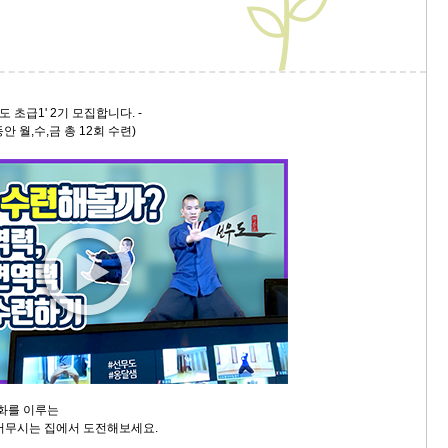
9/
스
10
도 초급1' 2기 모집합니다. -
안 월,수,금 총 12회 수련)
크
10
1
10
11
크
12
조화를 이루는
머무시는 집에서 도전해보세요.