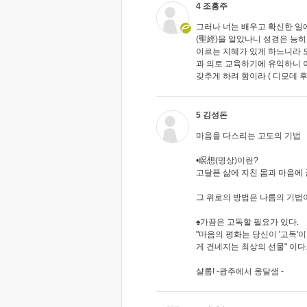
4 조흥주
그러나 너는 배우고 확신한 일
(聖經)을 알았나니 성경은 능
이르는 지혜가 있게 하느니라 
과 의로 교육하기에 유익하니 
갖추게 하려 함이라 ( 디모데 후서(書) 
5 김성돈
마음을 다스리는 고도의 기법
•瞑想(명상)이란?
고달픈 삶에 지친 몸과 마음에 
그 위로의 방법은 나름의 기법
♠가끔은 고독할 필요가 있다.
"마음의 평화는 당신이 '고독'
게 건네지는 최상의 선물" 이다
샬롬! -광주에서 옹달샘 -