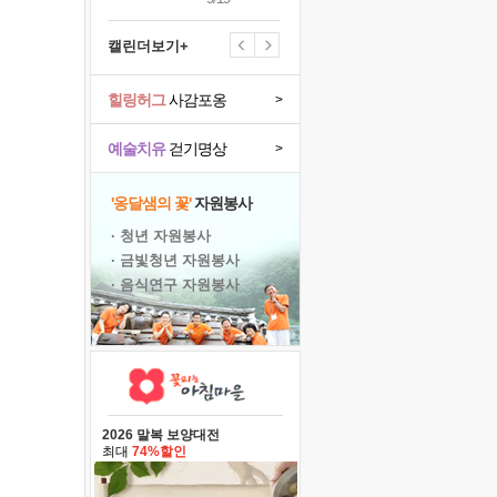
캘린더보기+
힐링허그
사감포옹
>
예술치유
걷기명상
>
'옹달샘의 꽃'
자원봉사
· 청년 자원봉사
· 금빛청년 자원봉사
· 음식연구 자원봉사
2026 말복 보양대전
최대
74%할인