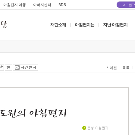
아침편지 여행
아버지센터
BDS
고도원T
재단소개
아침편지는
지난 아침편지
|
|
|
목록
이전