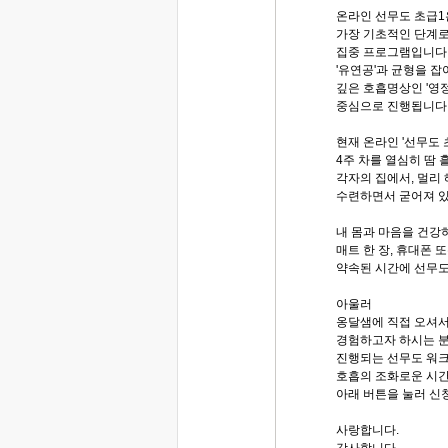
온라인 선무도 초급1
가장 기초적인 단계로
집중 프로그램입니다.
'유연공'과 균형을 
깊은 호흡명상인 '영
중심으로 진행됩니다
현재 온라인 '선무도 
4주 차를 열심히 땀 
각자의 집에서, 멀리
수련하면서 굳어져 있
내 몸과 마음을 건
매트 한 장, 휴대폰 
약속된 시간에 선무도
아울러
옹달샘에 직접 오셔
경험하고자 하시는 분
진행되는 선무도 워크
호흡의 조화로운 시간
아래 버튼을 눌러 신
사랑합니다.