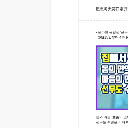
愿您每天笑口常开
- 온라인 옹달샘 '선무
(6월15일부터 4주 동
몸과 마음, 호흡의 
선무도 수련을 각자 