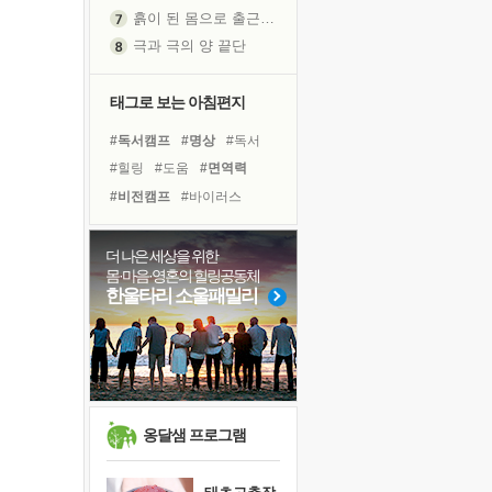
흙이 된 몸으로 출근하는 여자
극과 극의 양 끝단
내가 '나다움'을 찾는 길
피해 갈 수 없는 사건들
태그로 보는 아침편지
처음 손을 잡았던 날
#독서캠프
#명상
#독서
꿈이 실제가 되는 것
#힐링
#도움
#면역력
'말 타는 법'을 먼저
#비전캠프
#바이러스
졸업식 사진을 보며
#친구
#위기
#극복
아픈 아버지를 위한 공간 설계
#희망
#링컨학교
#선택
더 나은 세상을 위한
극심한 변비, 어깨결림, 수면 장애
몸·마음·영혼의 힐링공동체
#계획
#사람
#다짐
보고 싶은 어머니
한울타리 소울패밀리
#아이들
#경험
#건강
유년 시절의 부산 영도 바다
#삶
#나눔
#리더
못된 꼰대들
#유튜브
거울 속의 나
희망이란
'모른다'는 것
옹달샘 프로그램
귀를 열고 마음을 내어주고