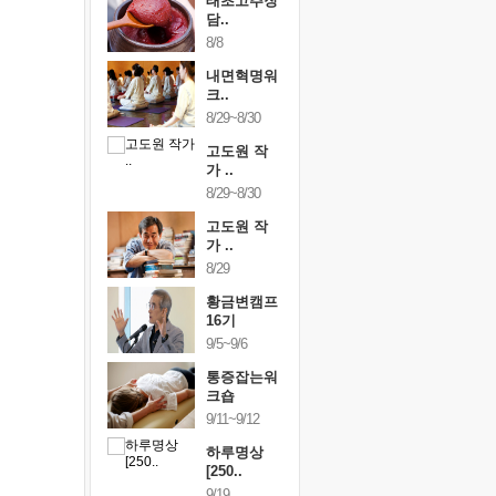
행복한가족
태초고추장
행복한가
여행
담..
여행
24~9/26
8/8
9/24~9/26
건강명상법
내면혁명워
건강명상
..
크..
스..
/9~10/10
8/29~8/30
10/9~10/10
내면혁명워
고도원 작
내면혁명
..
가 ..
크..
/17~10/18
8/29~8/30
10/17~10/18
황금변캠프
고도원 작
황금변캠
7기
가 ..
17기
/30~10/31
8/29
10/30~10/31
통증잡는워
황금변캠프
통증잡는
크숍
16기
크숍
/7~11/8
9/5~9/6
11/7~11/8
내면혁명워
통증잡는워
내면혁명
..
크숍
크..
/12~12/13
9/11~9/12
12/12~12/13
하루명상
[250..
9/19