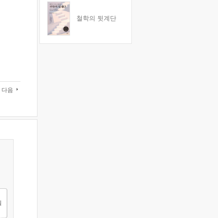
철학의 뒷계단
다음