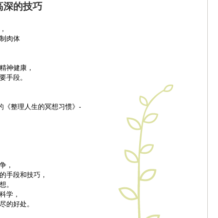
高深的技巧
，
制肉体
精神健康，
要手段。
子的《整理人生的冥想习惯》-
争，
的手段和技巧，
想。
科学，
尽的好处。