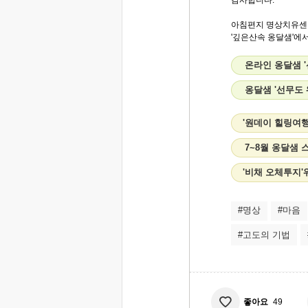
감사합니다.
아침편지 명상치유센
'깊은산속 옹달샘'에서.
온라인 옹달샘 
옹달샘 '선무도
'원데이 힐링여행
7~8월 옹달샘
'비채 오체투지
#명상
#마음
#고도의 기법
좋아요
49