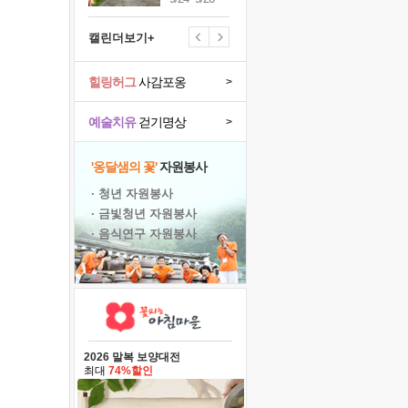
캘린더보기+
힐링허그
사감포옹
>
예술치유
걷기명상
>
'옹달샘의 꽃'
자원봉사
· 청년 자원봉사
· 금빛청년 자원봉사
· 음식연구 자원봉사
2026 말복 보양대전
최대
74%할인