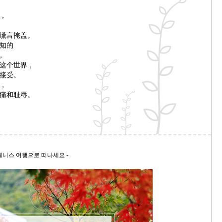
스
，
10
谎言掩盖。
크
知的
10
，
这个世界，
接受。
1
，
10
痛和耻辱。
11
크
12
, 웰니스 여행으로 떠나세요 -