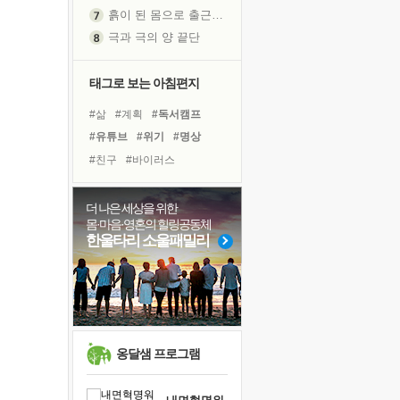
흙이 된 몸으로 출근하는 여자
극과 극의 양 끝단
내가 '나다움'을 찾는 길
피해 갈 수 없는 사건들
태그로 보는 아침편지
처음 손을 잡았던 날
#삶
#계획
#독서캠프
꿈이 실제가 되는 것
#유튜브
#위기
#명상
'말 타는 법'을 먼저
#친구
#바이러스
졸업식 사진을 보며
#비전캠프
#아이들
극심한 변비, 어깨결림, 수면 장애
#면역력
#경험
더 나은 세상을 위한
아픈 아버지를 위한 공간 설계
몸·마음·영혼의 힐링공동체
#링컨학교
#다짐
#힐링
슬럼프
한울타리 소울패밀리
#건강
#독서
#극복
보고 싶은 어머니
#사람
#선택
#리더
유년 시절의 부산 영도 바다
#나눔
#도움
#희망
못된 꼰대들
희망이란
'모른다'는 것
옹달샘 프로그램
귀를 열고 마음을 내어주고