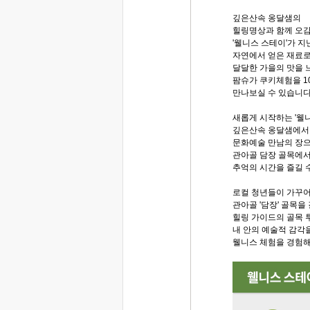
깊은산속 옹달샘의
힐링명상과 함께 오
'웰니스 스테이'가 
자연에서 얻은 재료로
달달한 가을의 맛을 
팜슈가 쿠키체험을 1
만나보실 수 있습니다
새롭게 시작하는 '웰
깊은산속 옹달샘에서
문화예술 만남의 장으
관아골 담장 골목에서
추억의 시간을 즐길 
로컬 청년들이 가꾸
관아골 '담장' 골목을
힐링 가이드의 골목 
내 안의 예술적 감각
웰니스 체험을 경험해