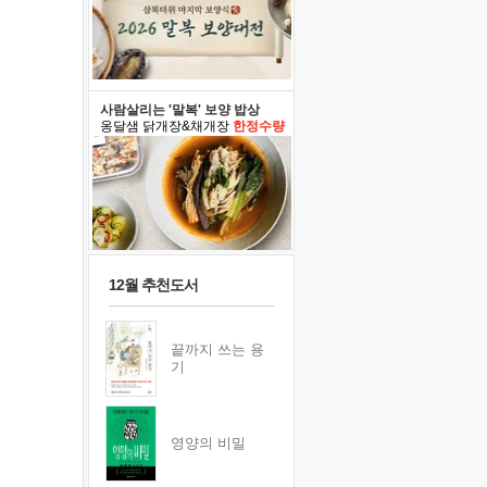
사람살리는 '말복' 보양 밥상
옹달샘 닭개장&채개장
한정수량
12월 추천도서
끝까지 쓰는 용
기
영양의 비밀