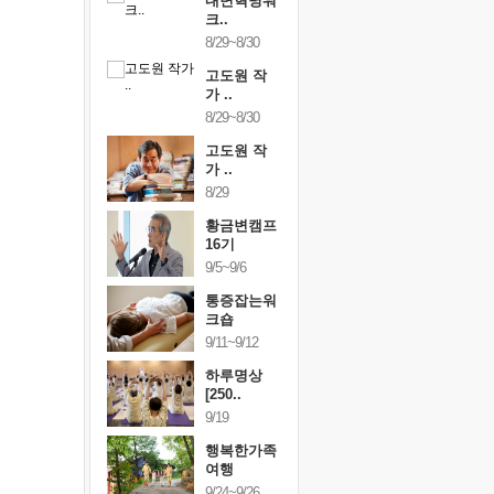
건강명상법
내면혁명워
건강명상
..
크..
스..
/9~10/10
8/29~8/30
10/9~10/10
내면혁명워
고도원 작
내면혁명
..
가 ..
크..
/17~10/18
8/29~8/30
10/17~10/18
황금변캠프
고도원 작
황금변캠
7기
가 ..
17기
/30~10/31
8/29
10/30~10/31
통증잡는워
황금변캠프
통증잡는
크숍
16기
크숍
/7~11/8
9/5~9/6
11/7~11/8
내면혁명워
통증잡는워
내면혁명
..
크숍
크..
/12~12/13
9/11~9/12
12/12~12/13
하루명상
[250..
9/19
행복한가족
여행
9/24~9/26