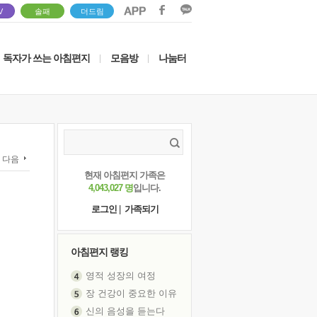
V
솔패
더드림
독자가 쓰는 아침편지
모음방
나눔터
|
|
다음
현재 아침편지 가족은
4,043,027 명
입니다.
로그인
|
가족되기
아침편지 랭킹
영적 성장의 여정
장 건강이 중요한 이유
신의 음성을 듣는다