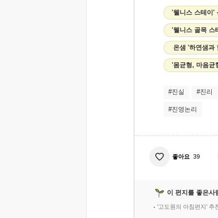
'웰니스 스테이'
'웰니스 골목 스
온샘 '하연샘과
'몸균형, 마음균
#진실
#진리
#진영논리
좋아요
39
이 편지를 좋은사
'고도원의 아침편지' 