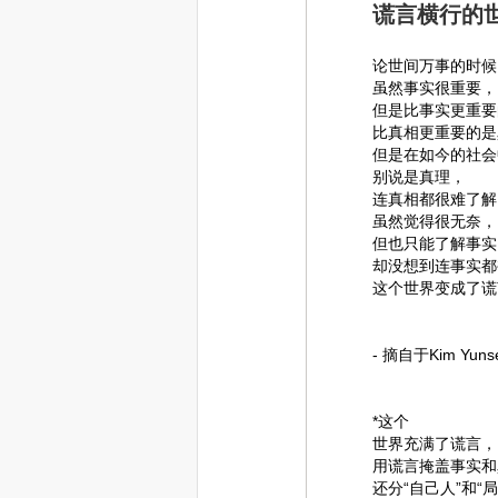
谎言横行的
论世间万事的时候
虽然事实很重要，
但是比事实更重要
比真相更重要的是
但是在如今的社会
别说是真理，
连真相都很难了解
虽然觉得很无奈，
但也只能了解事实
却没想到连事实都
这个世界变成了谎
- 摘自于Kim Y
*这个
世界充满了谎言，
用谎言掩盖事实和
还分“自己人”和“