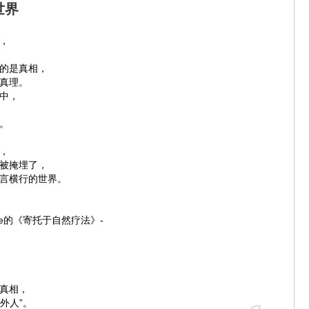
世界
，
的是真相，
真理。
中，
。
，
被掩埋了，
言横行的世界。
unse的《寄托于自然疗法》-
真相，
局外人”。