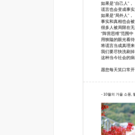
如果是“自己人”，
谎言也会变成事实
如果是“局外人”，
事实和真相也会被
很多人被局限在无
“阵营思维”范围中
用狭隘的眼光看待
将谎言当成真理来
我们要尽快洗刷掉
这种当今社会的病
愿您每天笑口常开
- 10월의 가을 소풍