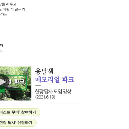
감을 깨우고,
로 어릴 적 골목의
아가는
.
터
..
'퍼스트 무버' 참여하기
현장 답사' 신청하기