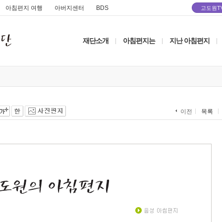
아침편지 여행
아버지센터
BDS
고도원T
재단소개
아침편지는
지난 아침편지
|
|
|
목록
이전