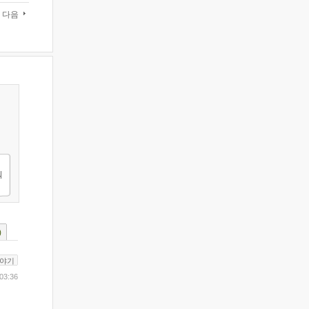
다음
)
야기
03:36