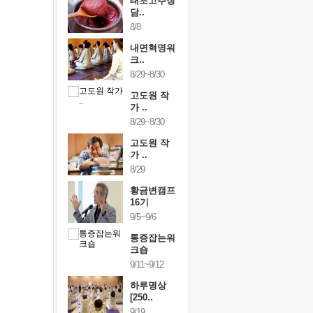
행복한가족
태초고추장
행복한가
여행
담..
여행
24~9/26
8/8
9/24~9/26
건강명상법
내면혁명워
건강명상
..
크..
스..
/9~10/10
8/29~8/30
10/9~10/10
내면혁명워
고도원 작
내면혁명
..
가 ..
크..
/17~10/18
8/29~8/30
10/17~10/18
황금변캠프
고도원 작
황금변캠
7기
가 ..
17기
/30~10/31
8/29
10/30~10/31
통증잡는워
황금변캠프
통증잡는
크숍
16기
크숍
/7~11/8
9/5~9/6
11/7~11/8
내면혁명워
통증잡는워
내면혁명
..
크숍
크..
/12~12/13
9/11~9/12
12/12~12/13
하루명상
[250..
9/19