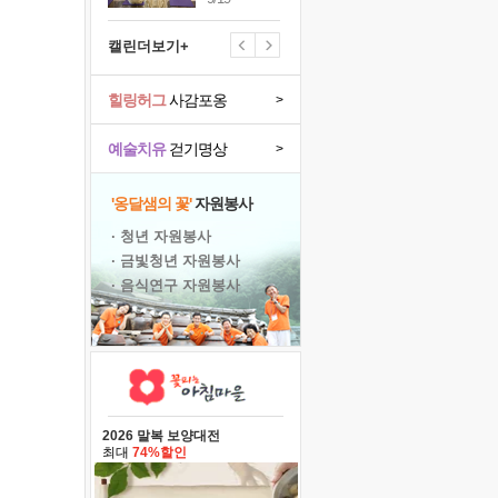
캘린더보기+
힐링허그
사감포옹
>
예술치유
걷기명상
>
'옹달샘의 꽃'
자원봉사
· 청년 자원봉사
· 금빛청년 자원봉사
· 음식연구 자원봉사
2026 말복 보양대전
최대
74%할인