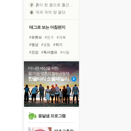
흙이 된 몸으로 출근하는 여자
극과 극의 양 끝단
내가 '나다움'을 찾는 길
피해 갈 수 없는 사건들
태그로 보는 아침편지
처음 손을 잡았던 날
#유튜브
#친구
#극복
꿈이 실제가 되는 것
#명상
#경험
#위기
'말 타는 법'을 먼저
#건강
#독서캠프
#사람
아픈 아버지를 위한 공간 설계
#나눔
#희망
#계획
졸업식 사진을 보며
#아이들
#바이러스
더 나은 세상을 위한
극심한 변비, 어깨결림, 수면 장애
몸·마음·영혼의 힐링공동체
#독서
#다짐
#힐링
#삶
보고 싶은 어머니
한울타리 소울패밀리
#비전캠프
#링컨학교
마음이 멈춰 버린 곳
#리더
#면역력
#도움
유년 시절의 부산 영도 바다
#선택
못된 꼰대들
희망이란
'모른다'는 것
옹달샘 프로그램
귀를 열고 마음을 내어주고