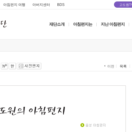
아침편지 여행
아버지센터
BDS
고도원T
재단소개
아침편지는
지난 아침편지
|
|
|
목록
이전