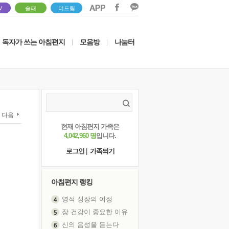
V
솔패
더드림
독자가 쓰는 아침편지
모음방
나눔터
|
|
다음
현재 아침편지 가족은
4,042,960 명
입니다.
로그인
|
가족되기
아침편지 랭킹
영적 성장의 여정
장 건강이 중요한 이유
신의 음성을 듣는다