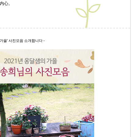
内心。
9/
스
10
 가을' 사진모음 소개합니다 -
크
10
1
10
11
크
12