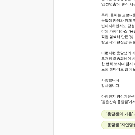
'잠깐멈춤'의 휴식 시
특히, 올해는 코로나
옹달샘 카페와 카페 
빈티지하면서도 감성적
야외 카페테라스, '
직접 염색해 만든 '빛
발코니의 편집샵 등 
이런저런 옹달샘의 
모처럼 조송희님이 
한 번씩 보시며 잠시
느낌 한마디도 많이 
사랑합니다.
감사합니다.
아침편지 명상치유센
'깊은산속 옹달샘'에서.
'옹달샘의 가을'
옹달샘 '자연명