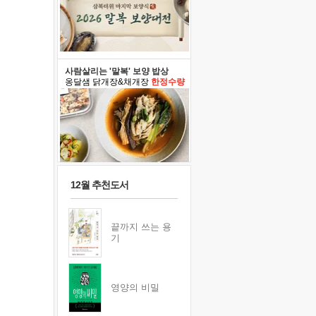
사람살리는 '말복' 보양 밥상
옹달샘 닭개장&채개장
한정수량
12월 추천도서
끝까지 쓰는 용
기
영양의 비밀