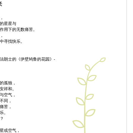
来
，
的星星与
作用下的无数痛苦。
，
中寻找快乐。
·法朗士的《伊壁鸠鲁的花园》-
，
的孤独，
安祥和。
与空气，
不同，
痛苦，
乐。
？
星或空气，