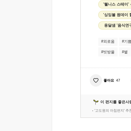
'웰니스 스테이'
'싱잉볼 원데이
옹달샘 '음식연
#외로움
#기
#빗방울
#볕
좋아요
47
이 편지를 좋은사
'고도원의 아침편지' 