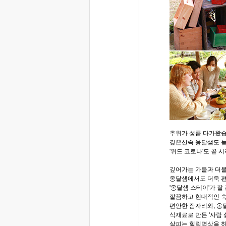
추위가 성큼 다가왔습
깊은산속 옹달샘도 
'위드 코로나'도 곧 
깊어가는 가을과 더불
옹달샘에서도 더욱 
'옹달샘 스테이'가 잘
깔끔하고 현대적인 숙
편안한 잠자리와, 옹
식재료로 만든 '사람 
살피는 힐링명상을 