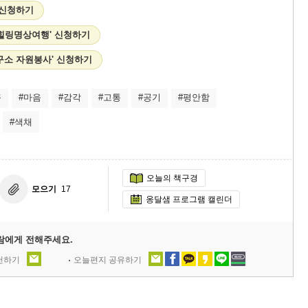
 신청하기
 힐링명상여행' 신청하기
구소 자원봉사' 신청하기
쁨
#마음
#감각
#고통
#공기
#평안함
#색채
오늘의 책구경
모으기
17
옹달샘 프로그램 캘린더
람에게 전해주세요.
추천하기
오늘편지 공유하기