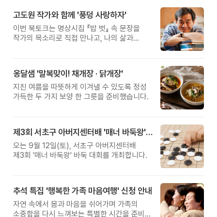
고도원 작가와 함께 '풍덩 사랑하자'
이번 북토크는 명상시집 『밥 벗』 속 문장을
작가의 목소리로 직접 만나고, 나의 삶과
관계를 잠시 돌아보는 시간입니다.
옹달샘 '말복맞이! 채개장 · 닭개장'
지친 여름을 따뜻하게 이겨낼 수 있도록 정성
가득한 두 가지 보양 한 그릇을 준비했습니다.
제3회 서초구 아버지센터배 '매너 바둑왕' 대회
오는 9월 12일(토), 서초구 아버지센터배
제3회 '매너 바둑왕' 바둑 대회를 개최합니다.
추석 특집 '행복한 가족 마음여행' 신청 안내
자연 속에서 몸과 마음을 쉬어가며 가족의
소중함을 다시 느껴보는 특별한 시간을 준비해