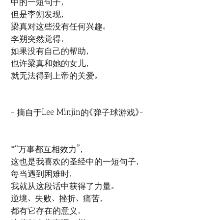
中的一短句子，
但是李朔发现，
梁真对这些没有任何兴趣。
李朔突然觉得，
如果没有自己的帮助，
也许梁真和她的女儿，
就无法得到上帝的关爱。
- 摘自于Lee Minjin的《弹子球游戏》-
*“万事都互相效力”，
这也是我喜欢的圣经中的一短句子，
每当遇到困难时，
我就从这段话中获得了力量。
逆境、失败、挫折、痛苦，
都有它存在的意义，