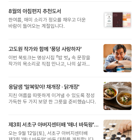
8월의 아침편지 추천도서
한여름, 매미 소리가 정오를 채우고 더운
바람이 들어오는 계절입니다.
고도원 작가와 함께 '풍덩 사랑하자'
이번 북토크는 명상시집 『밥 벗』 속 문장을
작가의 목소리로 직접 만나고, 나의 삶과
관계를 잠시 돌아보는 시간입니다.
옹달샘 '말복맞이! 채개장 · 닭개장'
지친 여름을 따뜻하게 이겨낼 수 있도록 정성
가득한 두 가지 보양 한 그릇을 준비했습니다.
제3회 서초구 아버지센터배 '매너 바둑왕' 대회
오는 9월 12일(토), 서초구 아버지센터배
제3회 '매너 바둑왕' 바둑 대회를 개최합니다.