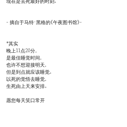
现在是去死最好的时刻。
- 摘自于马特·黑格的《午夜图书馆》-
*其实
晚上11点20分，
是最佳睡觉时间，
也许不想迎接明天，
但是到点就应该睡觉。
以死的觉悟去睡觉，
生死由上天来安排。
愿您每天笑口常开