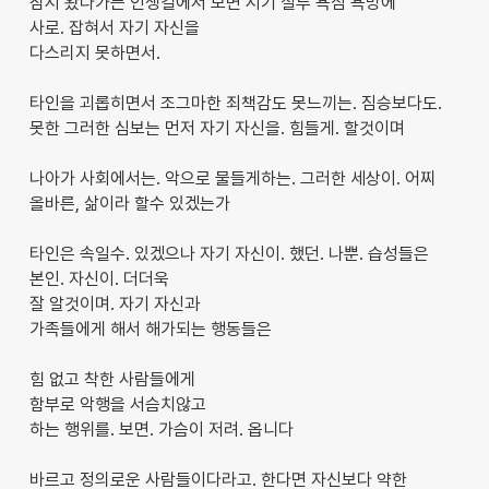
잠시 왔다가는 인생길에서 보면 시기 질투 욕심 욕망에
사로. 잡혀서 자기 자신을
다스리지 못하면서.
타인을 괴롭히면서 조그마한 죄책감도 못느끼는. 짐승보다도.
못한 그러한 심보는 먼저 자기 자신을. 힘들게. 할것이며
나아가 사회에서는. 악으로 물들게하는. 그러한 세상이. 어찌
올바른, 삶이라 할수 있겠는가
타인은 속일수. 있겠으나 자기 자신이. 했던. 나뿐. 습성들은
본인. 자신이. 더더욱
잘 알것이며. 자기 자신과
가족들에게 해서 해가되는 행동들은
힘 없고 착한 사람들에게
함부로 악행을 서슴치않고
하는 행위를. 보면. 가슴이 저려. 옵니다
바르고 정의로운 사람들이다라고. 한다면 자신보다 약한