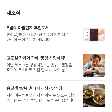
새소식
8월의 아침편지 추천도서
한여름, 매미 소리가 정오를 채우고 더운
바람이 들어오는 계절입니다.
고도원 작가와 함께 '풍덩 사랑하자'
이번 북토크는 명상시집 『밥 벗』 속 문장을
작가의 목소리로 직접 만나고, 나의 삶과
관계를 잠시 돌아보는 시간입니다.
옹달샘 '말복맞이! 채개장 · 닭개장'
지친 여름을 따뜻하게 이겨낼 수 있도록 정성
가득한 두 가지 보양 한 그릇을 준비했습니다.