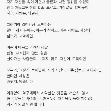
자기 자신을. 속여 가면서 불륜과. 나뿐 행위를. 수없이
반복 해놓고도 참회 할줄. 모르고. 거짓말을. 밥먹듯이.
하는. 사람은. 외일까
그러기에 열린만큼. 보인다는
말이. 돼지 눈에는. 아무리 착하고. 바른 사람도. 자신의
심보가. 고약하면.
어둠이 마음을 가려서 정말
한점. 부끄럽지. 않는 ,삶을
살아가는. 사람들이. 보이지. 않고. 자신이. 도둑이면
모두가. 그렇게. 보이듯이. 자기 자신의. 나뿐심보를 고치지. 못
한다면. 세상은
바뀌지. 않습니다
이유없이. 악구메리하고 악날한. 짓들을. 서슴치. 않고
하는 분들은. 뿌린데로. 거두듯이.자신을 뒤돌아 볼수있는
계기가 되길 염원 합니다