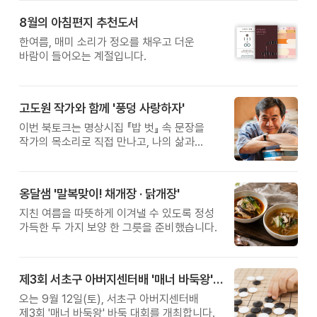
8월의 아침편지 추천도서
한여름, 매미 소리가 정오를 채우고 더운
바람이 들어오는 계절입니다.
고도원 작가와 함께 '풍덩 사랑하자'
이번 북토크는 명상시집 『밥 벗』 속 문장을
작가의 목소리로 직접 만나고, 나의 삶과
관계를 잠시 돌아보는 시간입니다.
옹달샘 '말복맞이! 채개장 · 닭개장'
지친 여름을 따뜻하게 이겨낼 수 있도록 정성
가득한 두 가지 보양 한 그릇을 준비했습니다.
제3회 서초구 아버지센터배 '매너 바둑왕' 대회
오는 9월 12일(토), 서초구 아버지센터배
제3회 '매너 바둑왕' 바둑 대회를 개최합니다.