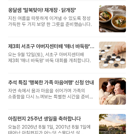
옹달샘 '말복맞이! 채개장 · 닭개장'
지친 여름을 따뜻하게 이겨낼 수 있도록 정성
가득한 두 가지 보양 한 그릇을 준비했습니다.
제3회 서초구 아버지센터배 '매너 바둑왕' 대회
오는 9월 12일(토), 서초구 아버지센터배
제3회 '매너 바둑왕' 바둑 대회를 개최합니다.
추석 특집 '행복한 가족 마음여행' 신청 안내
자연 속에서 몸과 마음을 쉬어가며 가족의
소중함을 다시 느껴보는 특별한 시간을 준비해
보세요.
아침편지 25주년 생일을 축하합니다
오늘은 2026년 8월 1일, 2001년 8월 1일에
태어난 아침편지가 어느덧 스물다섯 살,