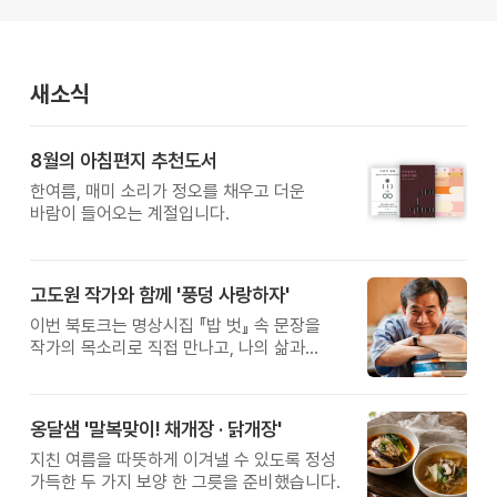
새소식
8월의 아침편지 추천도서
한여름, 매미 소리가 정오를 채우고 더운
바람이 들어오는 계절입니다.
고도원 작가와 함께 '풍덩 사랑하자'
이번 북토크는 명상시집 『밥 벗』 속 문장을
작가의 목소리로 직접 만나고, 나의 삶과
관계를 잠시 돌아보는 시간입니다.
옹달샘 '말복맞이! 채개장 · 닭개장'
지친 여름을 따뜻하게 이겨낼 수 있도록 정성
가득한 두 가지 보양 한 그릇을 준비했습니다.