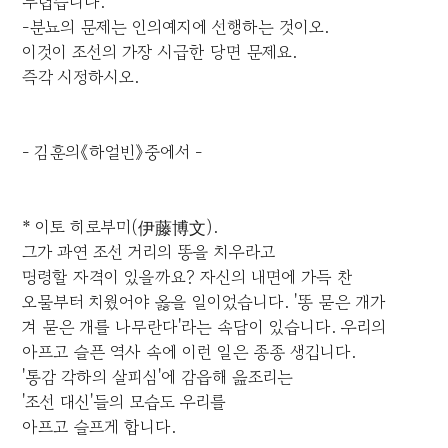
두렵습니다.
-분뇨의 문제는 인의예지에 선행하는 것이오.
이것이 조선의 가장 시급한 당면 문제요.
즉각 시정하시오.
- 김훈의《하얼빈》중에서 -
* 이토 히로부미(伊藤博文).
그가 과연 조선 거리의 똥을 치우라고
명령할 자격이 있을까요? 자신의 내면에 가득 찬
오물부터 치웠어야 옳을 일이었습니다. '똥 묻은 개가
겨 묻은 개를 나무란다'라는 속담이 있습니다. 우리의
아프고 슬픈 역사 속에 이런 일은 종종 생깁니다.
'통감 각하의 살피심'에 감읍해 읊조리는
'조선 대신'들의 모습도 우리를
아프고 슬프게 합니다.