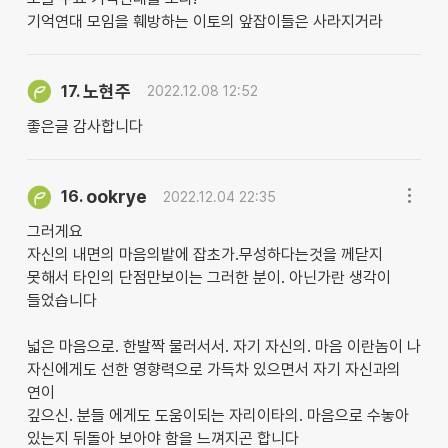
기억연대 모임을 훼방하는 이토의 앞잡이들은 사라지거라
노현주
17.
2022.12.08 12:52
좋은글 감사합니다
ookrye
16.
2022.12.04 22:35
그러게요
자신의 내면의 마음의밭에 잡초가.무성하다는것을 께닫지
못해서 타인의 단점만보이는 그러한 분이. 아닌가란 생각이
들었습니다
넓은 마음으로. 한발짝 물러서서. 자기 자신의. 마음 이란놈이 나
자신에게도 선한 영향력으로 가득차 있으면서 자기 자신과의
연이
깊으신. 분들 에게도 도움이되는 자리이타의. 마음으로 수놓아
있는지 뒤돌아 보아야 함을 느껴지곤 합니다