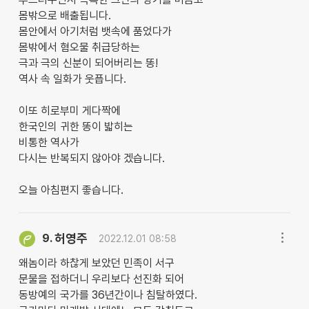
몸밖으로 배출됩니다.
몸안에서 아기처럼 뱃속에 품었다가
몸밖에서 혐오물 취급당하는
극과 극의 신분이 되어버리는 똥!
역사 속 일화가 웃픕니다.
이또 히로부미 게다짝에
한국인의 귀한 똥이 밟히는
비통한 역사가
다시는 반복되지 않아야 겠습니다.
오늘 아침편지 좋습니다.
허영주
9.
2022.12.01 08:58
왜놈이라 하찮게 보았던 민족이 서구
문물을 접하더니 우리보다 선진화 되어
동방예의 국가를 36년간이나 침탈하였다.