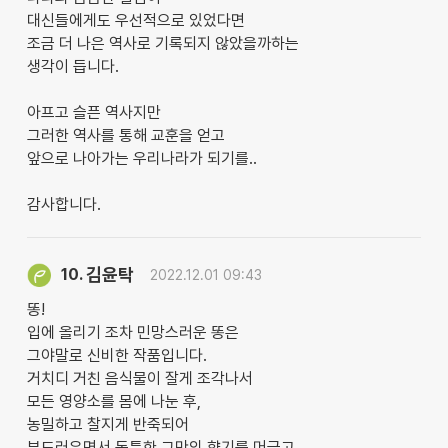
대신들에게도 우선적으로 있었다면
조금 더 나은 역사로 기록되지 않았을까하는
생각이 듭니다.
아프고 슬픈 역사지만
그러한 역사를 통해 교훈을 얻고
앞으로 나아가는 우리나라가 되기를..
감사합니다.
김윤탁
10.
2022.12.01 09:43
똥!
입에 올리기 조차 민망스러운 똥은
그야말로 신비한 작품입니다.
거치디 거친 음식물이 잘게 조각나서
모든 영양소를 몸에 나눈 후,
농밀하고 찰지게 반죽되어
부드러우면서 독특한 그만의 향기를 머금고