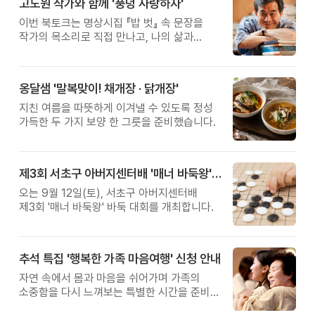
고도원 작가와 함께 '풍덩 사랑하자'
이번 북토크는 명상시집 『밥 벗』 속 문장을
작가의 목소리로 직접 만나고, 나의 삶과
관계를 잠시 돌아보는 시간입니다.
옹달샘 '말복맞이! 채개장 · 닭개장'
지친 여름을 따뜻하게 이겨낼 수 있도록 정성
가득한 두 가지 보양 한 그릇을 준비했습니다.
제3회 서초구 아버지센터배 '매너 바둑왕' 대회
오는 9월 12일(토), 서초구 아버지센터배
제3회 '매너 바둑왕' 바둑 대회를 개최합니다.
추석 특집 '행복한 가족 마음여행' 신청 안내
자연 속에서 몸과 마음을 쉬어가며 가족의
소중함을 다시 느껴보는 특별한 시간을 준비해
보세요.