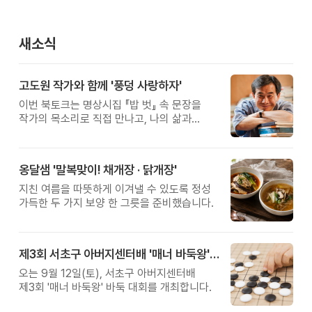
새소식
고도원 작가와 함께 '풍덩 사랑하자'
이번 북토크는 명상시집 『밥 벗』 속 문장을
작가의 목소리로 직접 만나고, 나의 삶과
관계를 잠시 돌아보는 시간입니다.
옹달샘 '말복맞이! 채개장 · 닭개장'
지친 여름을 따뜻하게 이겨낼 수 있도록 정성
가득한 두 가지 보양 한 그릇을 준비했습니다.
제3회 서초구 아버지센터배 '매너 바둑왕' 대회
오는 9월 12일(토), 서초구 아버지센터배
제3회 '매너 바둑왕' 바둑 대회를 개최합니다.