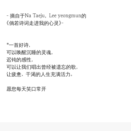
- 摘自于Na Taeju，Lee yeongmun的
《倘若诗词走进我的心灵》-
*一首好诗，
可以唤醒沉睡的灵魂，
迟钝的感性，
可以让我们唱出曾经被遗忘的歌，
让疲惫、干渴的人生充满活力。
愿您每天笑口常开