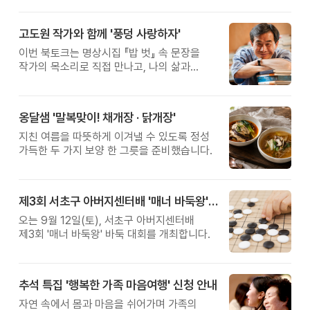
고도원 작가와 함께 '풍덩 사랑하자'
이번 북토크는 명상시집 『밥 벗』 속 문장을
작가의 목소리로 직접 만나고, 나의 삶과
관계를 잠시 돌아보는 시간입니다.
옹달샘 '말복맞이! 채개장 · 닭개장'
지친 여름을 따뜻하게 이겨낼 수 있도록 정성
가득한 두 가지 보양 한 그릇을 준비했습니다.
제3회 서초구 아버지센터배 '매너 바둑왕' 대회
오는 9월 12일(토), 서초구 아버지센터배
제3회 '매너 바둑왕' 바둑 대회를 개최합니다.
추석 특집 '행복한 가족 마음여행' 신청 안내
자연 속에서 몸과 마음을 쉬어가며 가족의