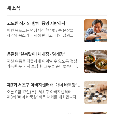
새소식
고도원 작가와 함께 '풍덩 사랑하자'
이번 북토크는 명상시집 『밥 벗』 속 문장을
작가의 목소리로 직접 만나고, 나의 삶과
관계를 잠시 돌아보는 시간입니다.
옹달샘 '말복맞이! 채개장 · 닭개장'
지친 여름을 따뜻하게 이겨낼 수 있도록 정성
가득한 두 가지 보양 한 그릇을 준비했습니다.
제3회 서초구 아버지센터배 '매너 바둑왕' 대회
오는 9월 12일(토), 서초구 아버지센터배
제3회 '매너 바둑왕' 바둑 대회를 개최합니다.