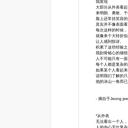
我发现
大部分从外表看起
来明朗、勇敢、干
脸上还常挂笑容的
其实并不像表面看
每次这样的时候，
就像来个大转折似
让人感到惊讶。
积累了这些经验之
我刻骨铭心的领悟
人不可能只有一面
每个人都是复杂的
如果某个人看起来
说明我们了解的只
他的冰山一角而已
- 摘自于Jeong 
*从外表
无法看出一个人，
人的内心无比复杂