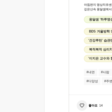
아침편지 명상치유센
깊은산속 옹달샘에서..
옹달샘 '하루명
BDS 겨울방학
'건강루틴' 습관
북적북적 심리치
'이지은 교수와 
#내면
#사람
#다양성
#주
좋아요
14