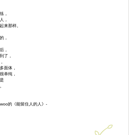
练，
人，
起来那样。
的，
后，
到了，
，
多面体，
很单纯，
是
。
jeewoo的《能留住人的人》-
，