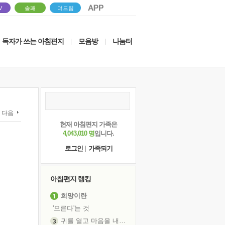
V
솔패
더드림
독자가 쓰는 아침편지
모음방
나눔터
|
|
다음
현재 아침편지 가족은
4,043,010 명
입니다.
로그인
|
가족되기
아침편지 랭킹
희망이란
'모른다'는 것
귀를 열고 마음을 내어주고