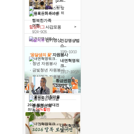
[250..
캘린더보기+
9/19
행복한가족
여행
힐링허그
사감포옹
>
9/24~9/26
예술치유
걷기명상
>
건강명상법
스..
10/9~10/10
'옹달샘의 꽃'
자원봉사
내면혁명워
· 청년 자원봉사
크..
· 금빛청년 자원봉사
10/17~10/18
· 음식연구 자원봉사
황금변캠프
17기
10/30~10/31
2026 말복 보양대전
통증잡는워
최대
74%할인
크숍
11/7~11/8
내면혁명워
크..