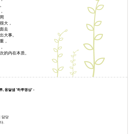
。
，
周
很大，
面去
出大事。
重，
，
次的内在本质。
, 옹달샘 '하루명상' -
 담당
다.