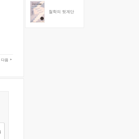
철학의 뒷계단
다음