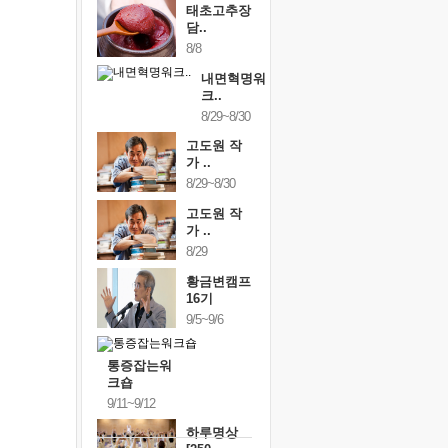
태초고추장
담..
8/8
내면혁명워
크..
8/29~8/30
고도원 작
가 ..
8/29~8/30
고도원 작
가 ..
8/29
황금변캠프
16기
9/5~9/6
통증잡는워
크숍
9/11~9/12
하루명상