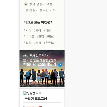
영적 성장의 여정
장 건강이 중요한 이유
신의 음성을 듣는다
흙이 된 몸으로 출근하는 여자
태그로 보는 아침편지
극과 극의 양 끝단
#사람
#리더
#경험
내가 '나다움'을 찾는 길
#아이들
#건강
#명상
피해 갈 수 없는 사건들
#희망
#계획
#유튜브
처음 손을 잡았던 날
#바이러스
#링컨학교
꿈이 실제가 되는 것
#도움
#면역력
#위기
더 나은 세상을 위한
'말 타는 법'을 먼저
몸·마음·영혼의 힐링공동체
#독서캠프
#다짐
#독서
졸업식 사진을 보며
한울타리 소울패밀리
#삶
#선택
#친구
극심한 변비, 어깨결림, 수면 장애
#비전캠프
#힐링
#극복
아픈 아버지를 위한 공간 설계
#나눔
슬럼프
보고 싶은 어머니
유년 시절의 부산 영도 바다
옹달샘 프로그램
못된 꼰대들