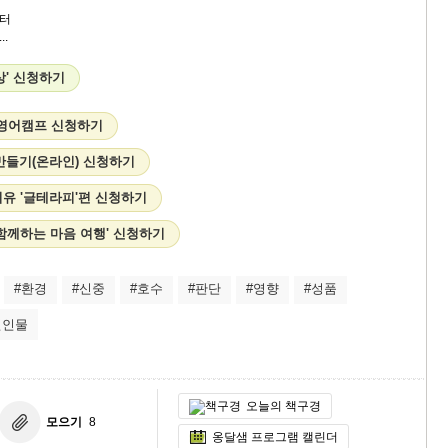
터
.
상' 신청하기
 영어캠프 신청하기
만들기(온라인) 신청하기
유 '글테라피'편 신청하기
함께하는 마음 여행' 신청하기
#환경
#신중
#호수
#판단
#영향
#성품
변인물
오늘의 책구경
모으기
8
옹달샘 프로그램 캘린더