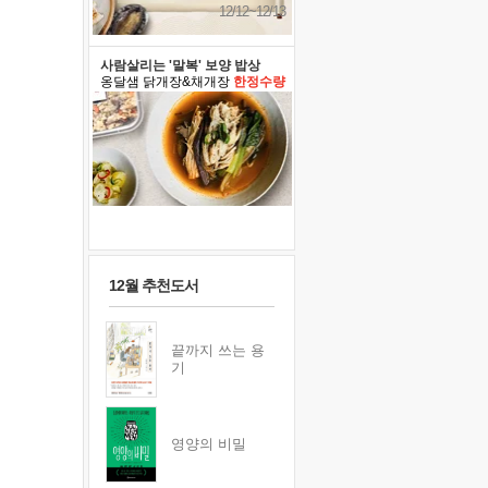
12/12~12/13
사람살리는 '말복' 보양 밥상
옹달샘 닭개장&채개장
한정수량
12월 추천도서
끝까지 쓰는 용
기
영양의 비밀