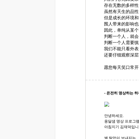
存在无数的多样性
虽然有天生的品性
但是成长的环境和
围人带来的影响也
因此，单纯从某个
判断一个人，就会
判断一个人需要慎
我们不能只看外表
还要仔细观察深层
愿您每天笑口常开
- 온전히 명상하는 하루
안녕하세요.
옹달샘 명상 프로그램
아침지기 김재덕입니
별 탈없이 보내지는