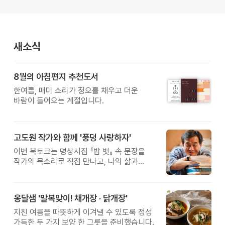
새소식
8월의 아침편지 추천도서
한여름, 매미 소리가 정오를 채우고 더운
바람이 들어오는 계절입니다.
고도원 작가와 함께 '풍덩 사랑하자'
이번 북토크는 명상시집 『밥 벗』 속 문장을
작가의 목소리로 직접 만나고, 나의 삶과
관계를 잠시 돌아보는 시간입니다.
옹달샘 '말복맞이! 채개장 · 닭개장'
지친 여름을 따뜻하게 이겨낼 수 있도록 정성
가득한 두 가지 보양 한 그릇을 준비했습니다.