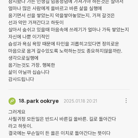
잠시왔다 가는 인생길 임종정념에 가져가야 하는것은 살아서
얼마나 많은 사람에게 올바르고 바른 삶을 실행에
옴기면서 선을 쌓았는지 악을쌓아놓았는지. 가져 갈것은
선과 악만 가져간다고 하듯이
살아서 숨쉬고 있을때 마음속에 쓰레기가 얼마나 가득 쌓았는지
자신에 나뿐 이기적인
습성과 욕심 욕망 때문에 타인을 괴롭히고있다면 정의로운
마음으로 옴겨 갈수있도록 노력하는것도 종요하지않을까란.
생각으로실행에
옴기는것도 가장. 행복한
삶이 아닐까 십습니다
감사드립니다
park ookrye
18.
2025.01.18 20:21
그러게요
사필귀정 모든일은 반드시 바른길 올바른. 길로 돌아간다
라고 하듯이.
결국에는 무슨일이 든 옳은 이치로 돌아간다는 뜻이다