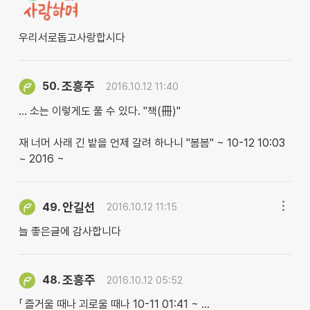
우리서로돕고사랑합시다
조흥주
50.
2016.10.12 11:40
… 소는 이렇게도 풀 수 있다. "책(冊)"
재 너머 사래 긴 밭을 언제 갈려 하나니 "봄봄" ~ 10-12 10:03
~ 2016 ~
안길선
49.
2016.10.12 11:15
늘 좋은글에 감사합니다
조흥주
48.
2016.10.12 05:52
「 즐거울 때나 괴로울 때나 10-11 01:41 ~ …