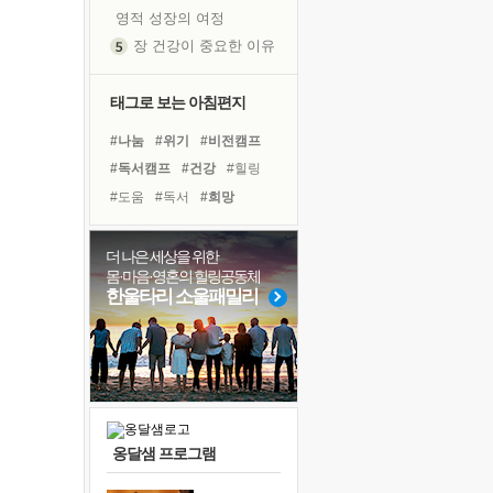
영적 성장의 여정
장 건강이 중요한 이유
신의 음성을 듣는다
흙이 된 몸으로 출근하는 여자
태그로 보는 아침편지
극과 극의 양 끝단
#나눔
#위기
#비전캠프
내가 '나다움'을 찾는 길
#독서캠프
#건강
#힐링
피해 갈 수 없는 사건들
#도움
#독서
#희망
처음 손을 잡았던 날
#선택
#다짐
#리더
꿈이 실제가 되는 것
#면역력
#사람
#삶
더 나은 세상을 위한
'말 타는 법'을 먼저
몸·마음·영혼의 힐링공동체
#극복
#친구
#계획
졸업식 사진을 보며
한울타리 소울패밀리
#유튜브
#경험
#명상
극심한 변비, 어깨결림, 수면 장애
#링컨학교
#바이러스
아픈 아버지를 위한 공간 설계
#아이들
슬럼프
보고 싶은 어머니
유년 시절의 부산 영도 바다
옹달샘 프로그램
못된 꼰대들