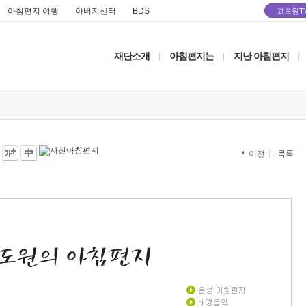
아침편지 여행
아버지센터
BDS
고도원T
재단소개
아침편지는
지난 아침편지
|
|
|
목록
이전