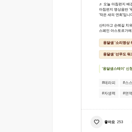
♬ 오늘 아침편지 배경
아침편지 명상음반 '
'작은 새의 연희'입니
산티아고 순례길 치
스페인 아스토르가에서
옹달샘 '소리명상 
옹달샘 '선무도 워
'옹달샘스테이' 신
#테라피
#스
#자생력
#면
좋아요
253