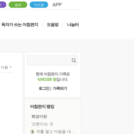
V
솔패
더드림
독자가 쓰는 아침편지
모음방
나눔터
|
|
다음
현재 아침편지 가족은
4,043,026 명
입니다.
로그인
|
가족되기
아침편지 랭킹
희망이란
'모른다'는 것
귀를 열고 마음을 내어주고