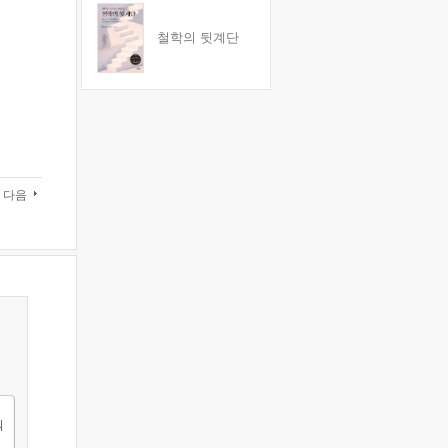
철학의 뒷계단
다음