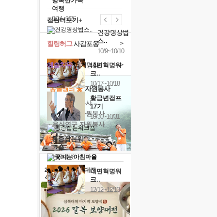
행복한가족
여행
9/24~9/26
캘린더보기+
건강명상법
스..
힐링허그
사감포옹
>
10/9~10/10
예술치유
걷기명상
>
내면혁명워
크..
10/17~10/18
'옹달샘의 꽃'
자원봉사
황금변캠프
· 청년 자원봉사
17기
· 금빛청년 자원봉사
10/30~10/31
· 음식연구 자원봉사
통증잡는워
크숍
11/7~11/8
2026 말복 보양대전
내면혁명워
최대
74%할인
크..
12/12~12/13