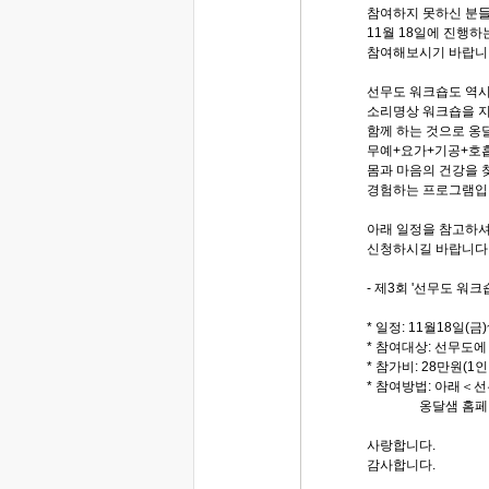
참여하지 못하신 분들
11월 18일에 진행하
참여해보시기 바랍니
선무도 워크숍도 역
소리명상 워크숍을 
함께 하는 것으로 옹
무예+요가+기공+호
몸과 마음의 건강을 
경험하는 프로그램입
아래 일정을 참고하셔
신청하시길 바랍니다
- 제3회 '선무도 워크
* 일정: 11월18일(금
* 참여대상: 선무도에
* 참가비: 28만원(1인
* 참여방법: 아래＜
옹달샘 홈페이지에
사랑합니다.
감사합니다.