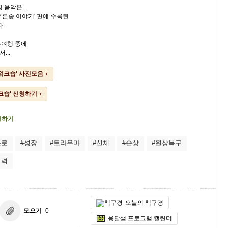
 음악은...
푸른숲 이야기' 편에 수록된
다.
유여행 중에
...
워크숍' 사진모음
크숍' 신청하기
청하기
스로
#성장
#트라우마
#신체
#손상
#원상복구
역력
오늘의 책구경
모으기
0
옹달샘 프로그램 캘린더