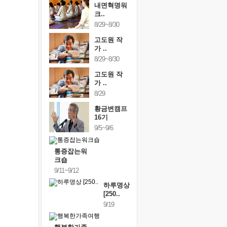
내면혁명워
크..
8/29~8/30
고도원 작
가 ..
8/29~8/30
고도원 작
가 ..
8/29
황금변캠프
16기
9/5~9/6
통증잡는워
크숍
9/11~9/12
하루명상
[250..
9/19