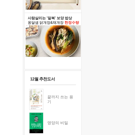
사람살리는 '말복' 보양 밥상
옹달샘 닭개장&채개장
한정수량
12월 추천도서
끝까지 쓰는 용
기
영양의 비밀