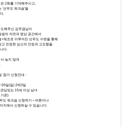
은 2회를 기약해주시고,
는 '선무도 워크숍'을
다.
시
지도해주신 김무겸님이
달샘의 자연과 명상 공간에서
흡+체조로 이루어진 선무도 수련을 통해
찾고 진정한 심신의 안정과 고요함을
니다.
서 늦지 않게
.
숍' 참가 신청안내 -
)~20일(일) 2박3일
 관심있는 15세 이상 남녀
 기준)
선무도 워크숍 신청하기＞버튼이나
서 신청하실 수 있습니다.