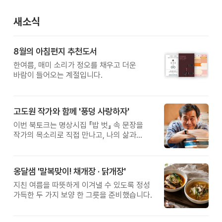
새소식
8월의 아침편지 추천도서
한여름, 매미 소리가 정오를 채우고 더운
바람이 들어오는 계절입니다.
고도원 작가와 함께 '풍덩 사랑하자'
이번 북토크는 명상시집 『밥 벗』 속 문장을
작가의 목소리로 직접 만나고, 나의 삶과
관계를 잠시 돌아보는 시간입니다.
옹달샘 '말복맞이! 채개장 · 닭개장'
지친 여름을 따뜻하게 이겨낼 수 있도록 정성
가득한 두 가지 보양 한 그릇을 준비했습니다.