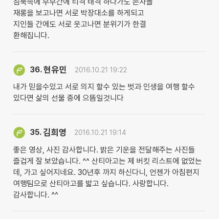
침묵속에 부부간에 티격 태격 하다가도 손자들
재롱을 보고나면 서로 박장대소를 하게되고
지인들 간에도 서로 웃고나면 분위기가 한결
환해집니다.
현유민
36.
2016.10.21 19:22
내가 믿을수있고 서로 의지 할수 있는 벗과 인생을 여행 할수
있다면 삶의 선물 중에 으뜸일것니다
김희영
35.
2016.10.21 19:14
좋은 영상, 사진 감사합니다. 밝은 기운을 전달해주는 사진들
즐겁게 잘 보았습니다. ^^ 산티아고는 제 버킷 리스트에 없었는
데, 가고 싶어지네요. 30년후 까지 하신다니, 언젠가 아침편지
여행팀으로 산티아고를 밟고 싶습니다. 사랑합니다.
감사합니다. ^^