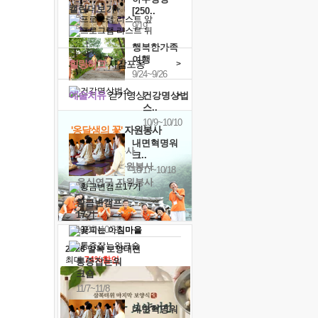
캘린더보기+
[250..
9/19
행복한가족
여행
힐링허그
사감포옹
>
9/24~9/26
예술치유
걷기명상
>
건강명상법
스..
10/9~10/10
'옹달샘의 꽃'
자원봉사
내면혁명워
· 청년 자원봉사
크..
· 금빛청년 자원봉사
10/17~10/18
· 음식연구 자원봉사
황금변캠프
17기
10/30~10/31
2026 말복 보양대전
최대
74%할인
통증잡는워
크숍
11/7~11/8
내면혁명워