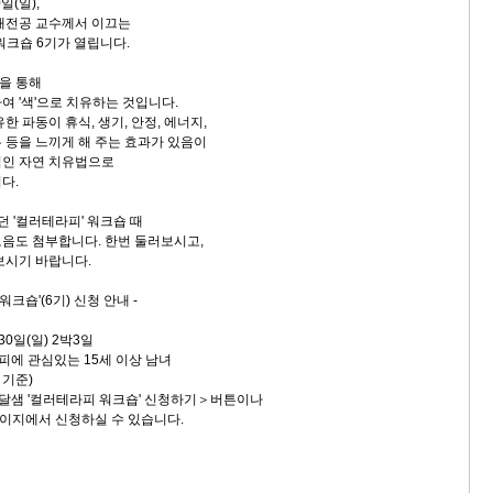
일(일),
채전공 교수께서 이끄는
워크숍 6기가 열립니다.
색을 통해
여 '색'으로 치유하는 것입니다.
한 파동이 휴식, 생기, 안정, 에너지,
자유 등을 느끼게 해 주는 효과가 있음이
적인 자연 치유법으로
다.
 '컬러테라피' 워크숍 때
음도 첨부합니다. 한번 둘러보시고,
보시기 바랍니다.
워크숍'(6기) 신청 안내 -
~30일(일) 2박3일
피에 관심있는 15세 이상 남녀
 기준)
옹달샘 '컬러테라피 워크숍' 신청하기＞버튼이나
서 신청하실 수 있습니다.