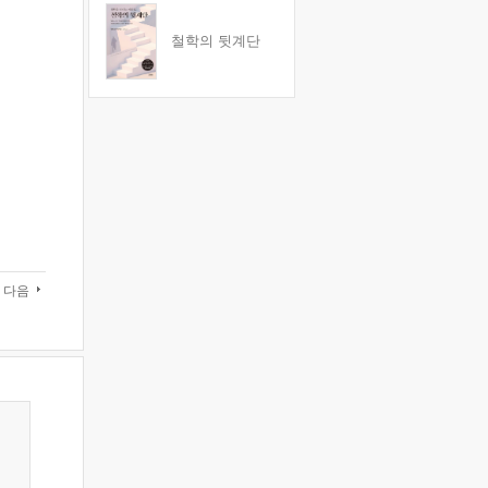
철학의 뒷계단
다음