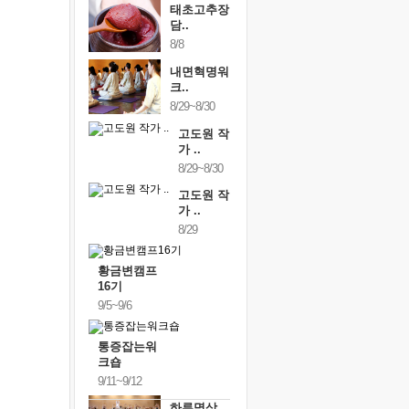
태초고추장
담..
8/8
내면혁명워
크..
8/29~8/30
고도원 작
가 ..
8/29~8/30
고도원 작
가 ..
8/29
황금변캠프
16기
9/5~9/6
통증잡는워
크숍
9/11~9/12
하루명상