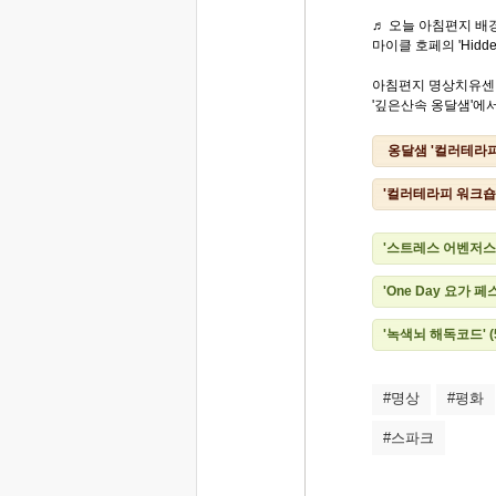
♬ 오늘 아침편지 배경
마이클 호페의 'Hidden 
아침편지 명상치유센
'깊은산속 옹달샘'에서.
옹달샘 '컬러테라피
'컬러테라피 워크숍
'스트레스 어벤저스
'One Day 요가 
'녹색뇌 해독코드' 
#명상
#평화
#스파크