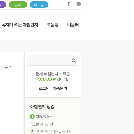
V
솔패
더드림
독자가 쓰는 아침편지
모음방
나눔터
|
|
다음
현재 아침편지 가족은
4,043,003 명
입니다.
로그인
|
가족되기
아침편지 랭킹
희망이란
'모른다'는 것
귀를 열고 마음을 내어주고