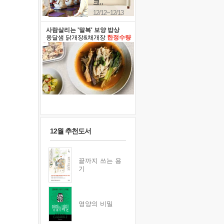
크..
12/12~12/13
사람살리는 '말복' 보양 밥상
옹달샘 닭개장&채개장
한정수량
12월 추천도서
끝까지 쓰는 용
기
영양의 비밀