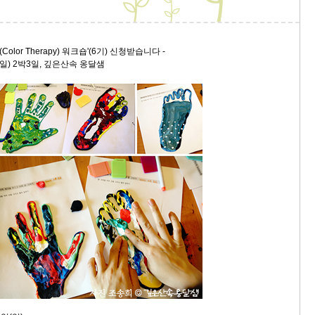
olor Therapy) 워크숍'(6기) 신청받습니다 -
(일) 2박3일, 깊은산속 옹달샘