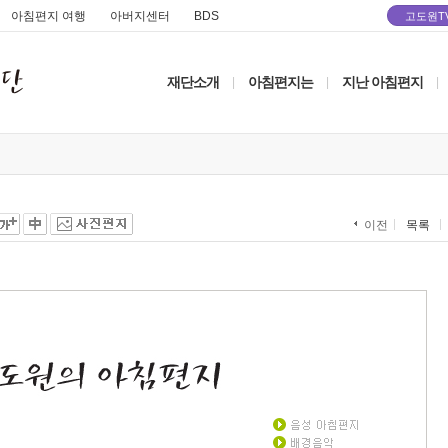
아침편지 여행
아버지센터
BDS
고도원T
재단소개
아침편지는
지난 아침편지
|
|
|
목록
이전