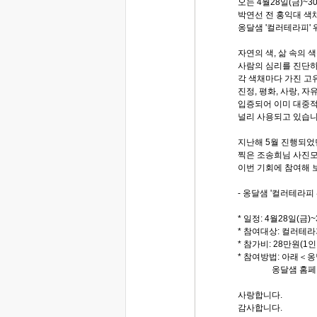
오는 4월28일(금)~30
박연선 전 홍익대 색
옹달샘 '컬러테라피' 
자연의 색, 삶 속의 
사람의 심리를 진단하
각 색채마다 가진 고유
진정, 평화, 사랑, 
입증되어 이미 대중
널리 사용되고 있습니
지난해 5월 진행되었던
찍은 조송희님 사진모
이번 기회에 참여해 
- 옹달샘 '컬러테라피 
* 일정: 4월28일(금)
* 참여대상: 컬러테라
* 참가비: 28만원(1인
* 참여방법: 아래＜
옹달샘 홈페이지에
사랑합니다.
감사합니다.