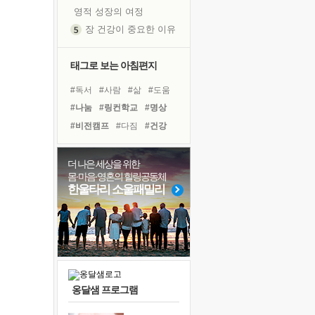
영적 성장의 여정
장 건강이 중요한 이유
신의 음성을 듣는다
흙이 된 몸으로 출근하는 여자
태그로 보는 아침편지
극과 극의 양 끝단
#독서
#사람
#삶
#도움
내가 '나다움'을 찾는 길
#나눔
#링컨학교
#명상
피해 갈 수 없는 사건들
#비전캠프
#다짐
#건강
처음 손을 잡았던 날
#계획
#리더
#유튜브
꿈이 실제가 되는 것
#위기
#아이들
#친구
더 나은 세상을 위한
'말 타는 법'을 먼저
몸·마음·영혼의 힐링공동체
#극복
#희망
#면역력
졸업식 사진을 보며
한울타리 소울패밀리
#바이러스
#경험
#선택
아픈 아버지를 위한 공간 설계
#독서캠프
#힐링
극심한 변비, 어깨결림, 수면 장애
보고 싶은 어머니
유년 시절의 부산 영도 바다
못된 꼰대들
옹달샘 프로그램
거울 속의 나