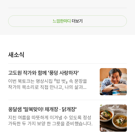
느낌한마디
더보기
새소식
고도원 작가와 함께 '풍덩 사랑하자'
이번 북토크는 명상시집 『밥 벗』 속 문장을
작가의 목소리로 직접 만나고, 나의 삶과
관계를 잠시 돌아보는 시간입니다.
옹달샘 '말복맞이! 채개장 · 닭개장'
지친 여름을 따뜻하게 이겨낼 수 있도록 정성
가득한 두 가지 보양 한 그릇을 준비했습니다.