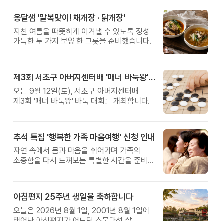
옹달샘 '말복맞이! 채개장 · 닭개장'
지친 여름을 따뜻하게 이겨낼 수 있도록 정성
가득한 두 가지 보양 한 그릇을 준비했습니다.
제3회 서초구 아버지센터배 '매너 바둑왕' 대회
오는 9월 12일(토), 서초구 아버지센터배
제3회 '매너 바둑왕' 바둑 대회를 개최합니다.
추석 특집 '행복한 가족 마음여행' 신청 안내
자연 속에서 몸과 마음을 쉬어가며 가족의
소중함을 다시 느껴보는 특별한 시간을 준비해
보세요.
아침편지 25주년 생일을 축하합니다
오늘은 2026년 8월 1일, 2001년 8월 1일에
태어난 아침편지가 어느덧 스물다섯 살,