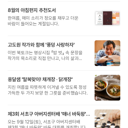
습관에서 시작됩니다. 유퀴즈에서 많은 관심을
받은 이계호 교수와 함께하는 태초먹거리
8월의 아침편지 추천도서
황금변 캠프
한여름, 매미 소리가 정오를 채우고 더운
바람이 들어오는 계절입니다.
고도원 작가와 함께 '풍덩 사랑하자'
이번 북토크는 명상시집 『밥 벗』 속 문장을
작가의 목소리로 직접 만나고, 나의 삶과
관계를 잠시 돌아보는 시간입니다.
옹달샘 '말복맞이! 채개장 · 닭개장'
지친 여름을 따뜻하게 이겨낼 수 있도록 정성
가득한 두 가지 보양 한 그릇을 준비했습니다.
제3회 서초구 아버지센터배 '매너 바둑왕' 대회
오는 9월 12일(토), 서초구 아버지센터배
제3회 '매너 바둑왕' 바둑 대회를 개최합니다.