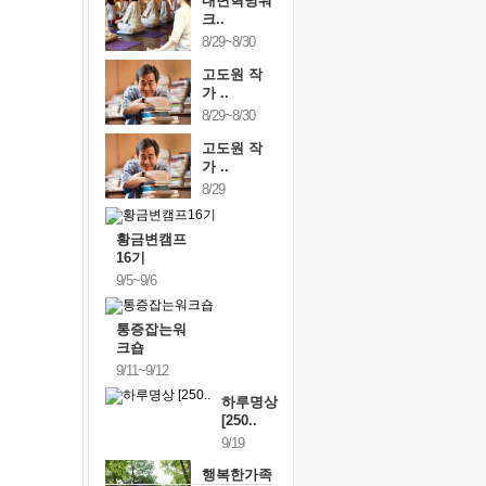
내면혁명워
크..
8/29~8/30
고도원 작
가 ..
8/29~8/30
고도원 작
가 ..
8/29
황금변캠프
16기
9/5~9/6
통증잡는워
크숍
9/11~9/12
하루명상
[250..
9/19
행복한가족