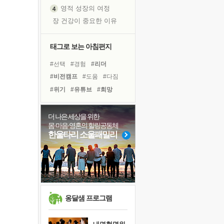
영적 성장의 여정
장 건강이 중요한 이유
신의 음성을 듣는다
흙이 된 몸으로 출근하는 여자
태그로 보는 아침편지
극과 극의 양 끝단
#선택
#경험
#리더
내가 '나다움'을 찾는 길
#비전캠프
#도움
#다짐
피해 갈 수 없는 사건들
#위기
#유튜브
#희망
처음 손을 잡았던 날
#힐링
#독서캠프
#극복
꿈이 실제가 되는 것
#친구
#삶
#링컨학교
더 나은 세상을 위한
'말 타는 법'을 먼저
몸·마음·영혼의 힐링공동체
#사람
#아이들
#명상
졸업식 사진을 보며
한울타리 소울패밀리
#나눔
#계획
#바이러스
극심한 변비, 어깨결림, 수면 장애
#독서
#면역력
#건강
아픈 아버지를 위한 공간 설계
슬럼프
보고 싶은 어머니
유년 시절의 부산 영도 바다
옹달샘 프로그램
못된 꼰대들