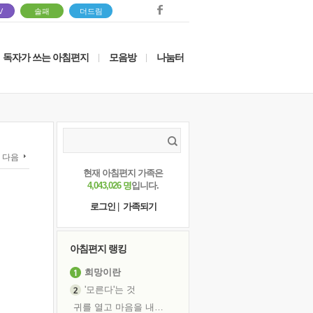
V
솔패
더드림
독자가 쓰는 아침편지
모음방
나눔터
|
|
다음
현재 아침편지 가족은
4,043,026 명
입니다.
로그인
|
가족되기
아침편지 랭킹
희망이란
'모른다'는 것
귀를 열고 마음을 내어주고