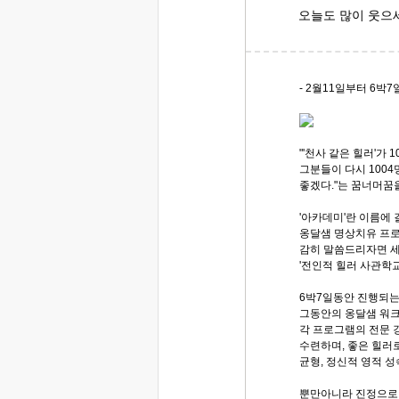
오늘도 많이 웃으
- 2월11일부터 6박7
"'천사 같은 힐러'가 
그분들이 다시 100
좋겠다."는 꿈너머꿈을
'아카데미'란 이름에 
옹달샘 명상치유 프로
감히 말씀드리자면 
'전인적 힐러 사관학교
6박7일동안 진행되는
그동안의 옹달샘 워
각 프로그램의 전문 
수련하며, 좋은 힐러
균형, 정신적 영적 
뿐만아니라 진정으로 