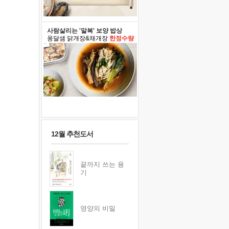
사람살리는 '말복' 보양 밥상
옹달샘 닭개장&채개장
한정수량
12월 추천도서
끝까지 쓰는 용
기
영양의 비밀