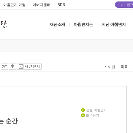
아침편지 여행
아버지센터
BDS
고도원T
재단소개
아침편지는
지난 아침편지
|
|
|
목록
이전
는 순간