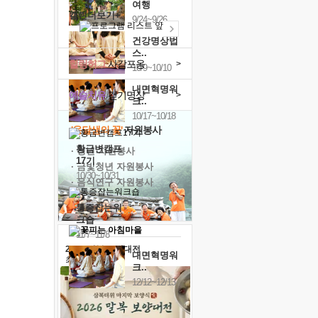
여행
캘린더보기+
9/24~9/26
건강명상법
스..
힐링허그
사감포옹
>
10/9~10/10
내면혁명워
예술치유
걷기명상
>
크..
10/17~10/18
'옹달샘의 꽃'
자원봉사
황금변캠프
· 청년 자원봉사
17기
· 금빛청년 자원봉사
10/30~10/31
· 음식연구 자원봉사
통증잡는워
크숍
11/7~11/8
2026 말복 보양대전
내면혁명워
최대
74%할인
크..
12/12~12/13