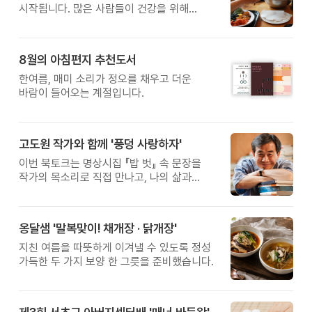
시작됩니다. 많은 사람들이 건강을 위해
새로운 방법을 찾지만, 건강한 생활은 작은
습관에서 시작됩니다. 유퀴즈에서 많은 관심을
받은 이계호 교수와 함께하는 태초먹거리
8월의 아침편지 추천도서
황금변 캠프
한여름, 매미 소리가 정오를 채우고 더운
바람이 들어오는 계절입니다.
고도원 작가와 함께 '풍덩 사랑하자'
이번 북토크는 명상시집 『밥 벗』 속 문장을
작가의 목소리로 직접 만나고, 나의 삶과
관계를 잠시 돌아보는 시간입니다.
옹달샘 '말복맞이! 채개장 · 닭개장'
지친 여름을 따뜻하게 이겨낼 수 있도록 정성
가득한 두 가지 보양 한 그릇을 준비했습니다.