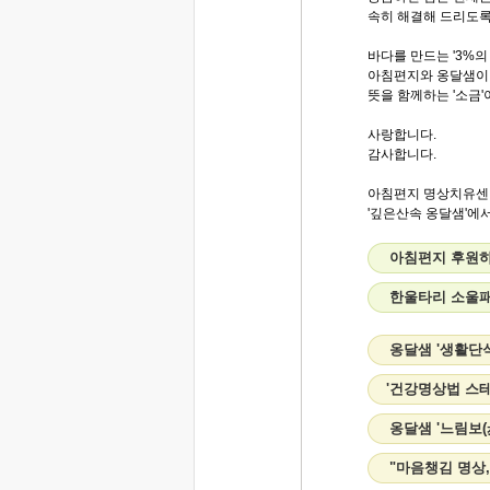
속히 해결해 드리도록
바다를 만드는 '3%의
아침편지와 옹달샘이 
뜻을 함께하는 '소금'
사랑합니다.
감사합니다.
아침편지 명상치유센
'깊은산속 옹달샘'에서.
아침편지 후원
한울타리 소울
옹달샘 '생활단
'건강명상법 스
옹달샘 '느림보(
"마음챙김 명상,