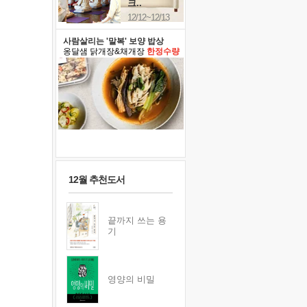
크..
12/12~12/13
사람살리는 '말복' 보양 밥상
옹달샘 닭개장&채개장
한정수량
12월 추천도서
끝까지 쓰는 용
기
영양의 비밀