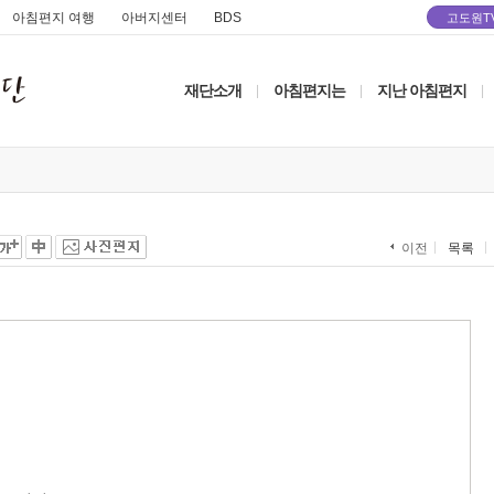
아침편지 여행
아버지센터
BDS
고도원T
재단소개
아침편지는
지난 아침편지
|
|
|
목록
이전