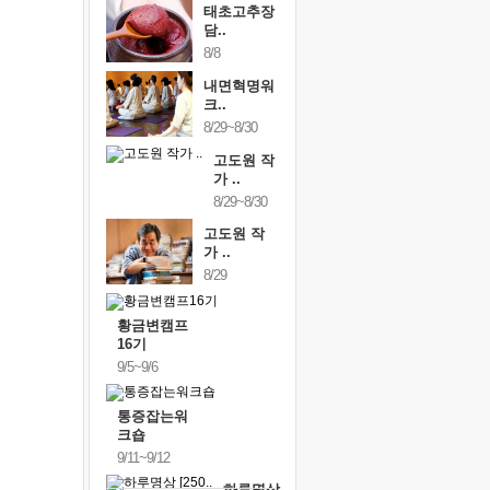
태초고추장
담..
8/8
내면혁명워
크..
8/29~8/30
고도원 작
가 ..
8/29~8/30
고도원 작
가 ..
8/29
황금변캠프
16기
9/5~9/6
통증잡는워
크숍
9/11~9/12
하루명상