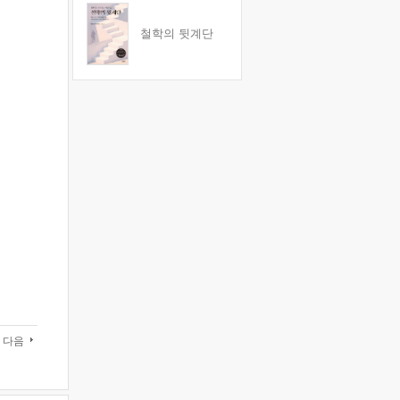
철학의 뒷계단
다음