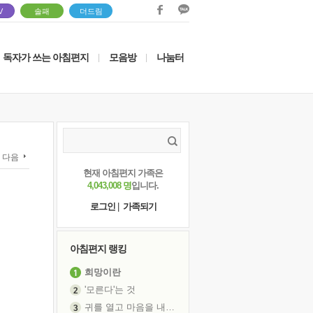
V
솔패
더드림
독자가 쓰는 아침편지
모음방
나눔터
|
|
다음
현재 아침편지 가족은
4,043,008 명
입니다.
로그인
|
가족되기
아침편지 랭킹
희망이란
'모른다'는 것
귀를 열고 마음을 내어주고