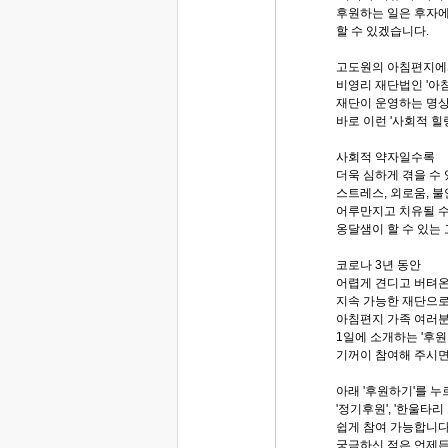
후원하는 일은 후자
할 수 있겠습니다.
고도원의 아침편지에
비영리 재단법인 '아
재단이 운영하는 명상
바로 이런 '사회적 힐
사회적 약자일수록
더욱 심하게 겪을 수
스트레스, 외로움, 불
어루만지고 치유될 수
옹달샘이 할 수 있는
코로나 3년 동안
어렵게 견디고 버텨
지속 가능한 재단으로
아침편지 가족 여러분
1일에 소개하는 '후원
기꺼이 참여해 주시면
아래 '후원하기'를 누
'정기후원', '한울타
쉽게 참여 가능합니다
궁금하신 점은 언제든 