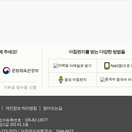
해 주세요!
아침편지를 받는 다양한 방법들
이메일로 받기
App(앱)으로
중국어 
음성 아침편지
기부금 영수증 신청
개인정보 처리방침
찾아오는길
등록번호 : 105-82-13577
1길 201-61,1층
/ '아침편지여행'문의 :
-723-2033
1644-8423