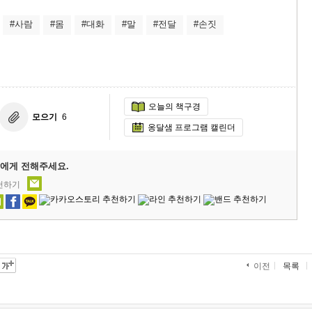
#사람
#몸
#대화
#말
#전달
#손짓
오늘의 책구경
모으기
6
옹달샘 프로그램 캘린더
에게 전해주세요.
추천하기
목록
이전