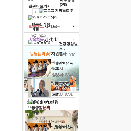
[250..
캘린더보기+
9/19
행복한가족
힐링허그
사감포옹
>
여행
9/24~9/26
예술치유
걷기명상
>
건강명상법
스..
'옹달샘의 꽃'
자원봉사
10/9~10/10
· 청년 자원봉사
내면혁명워
크..
· 금빛청년 자원봉사
10/17~10/18
· 음식연구 자원봉사
황금변캠프
17기
10/30~10/31
2026 말복 보양대전
최대
74%할인
통증잡는워
크숍
11/7~11/8
내면혁명워