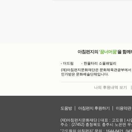
아침편지의
'꿈너머꿈'
을 함께
더드림
한울타리 소울패밀리
(재)아침편지문화재단은 문화체육관광부에서
인가받은 문화예술단체입니다.
나의 후원내역 보기
|
도움방
아침편지 후원하기
이용약관
(재)아침편지문화재단 | 대표 : 고도원 | 사업자
주소 : (27452) 충청북도 충주시 노은면 우성
'고도원의 아침편지' 문의 :
,
1644-8421
043