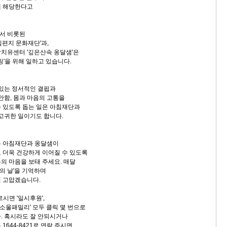
에 해당한다고
서 비롯된
침편지 문화재단'과,
치유센터 '깊은산속 옹달샘'은
링'을 위해 일하고 있습니다.
 있는 정서적인 결핍과
안함, 몸과 마음의 고통을
 있도록 돕는 일은 아침재단과
 고귀한 일이기도 합니다.
온 아침재단과 옹달샘이
 더욱 건강하게 이어질 수 있도록
의 마음을 보태 주세요. 매달
의 날'을 기억하며
 고맙겠습니다.
르시면 '일시후원',
리 소울패밀리' 모두 클릭 몇 번으로
. 혹시라도 잘 안되시거나
1644-8421로 연락 주시면