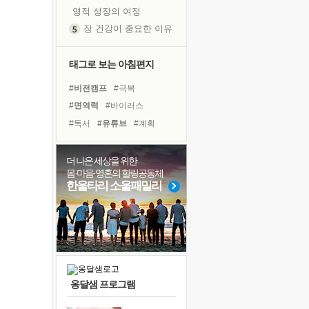
영적 성장의 여정
장 건강이 중요한 이유
신의 음성을 듣는다
흙이 된 몸으로 출근하는 여자
태그로 보는 아침편지
극과 극의 양 끝단
#비전캠프
#극복
내가 '나다움'을 찾는 길
#면역력
#바이러스
피해 갈 수 없는 사건들
#독서
#유튜브
#계획
처음 손을 잡았던 날
#사람
#친구
#명상
꿈이 실제가 되는 것
#위기
#삶
#리더
#선택
더 나은 세상을 위한
'말 타는 법'을 먼저
몸·마음·영혼의 힐링공동체
#독서캠프
#링컨학교
졸업식 사진을 보며
한울타리 소울패밀리
#도움
#건강
#나눔
아픈 아버지를 위한 공간 설계
#경험
#희망
#아이들
극심한 변비, 어깨결림, 수면 장애
#다짐
#힐링
보고 싶은 어머니
유년 시절의 부산 영도 바다
못된 꼰대들
옹달샘 프로그램
거울 속의 나