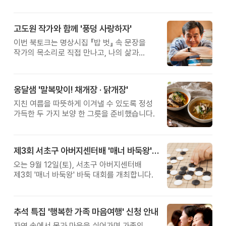
고도원 작가와 함께 '풍덩 사랑하자'
이번 북토크는 명상시집 『밥 벗』 속 문장을
작가의 목소리로 직접 만나고, 나의 삶과
관계를 잠시 돌아보는 시간입니다.
옹달샘 '말복맞이! 채개장 · 닭개장'
지친 여름을 따뜻하게 이겨낼 수 있도록 정성
가득한 두 가지 보양 한 그릇을 준비했습니다.
제3회 서초구 아버지센터배 '매너 바둑왕' 대회
오는 9월 12일(토), 서초구 아버지센터배
제3회 '매너 바둑왕' 바둑 대회를 개최합니다.
추석 특집 '행복한 가족 마음여행' 신청 안내
자연 속에서 몸과 마음을 쉬어가며 가족의