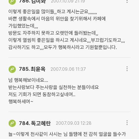
김미화
786.
2007.10.09 21:19
이렇게 좋은일을 많이들,,하고 계시는군요,,,,,,,
바쁜 생활속에서 마음의 위안을 찿기위해서 카페에
가입했었는데,,,
방문도 자주하지 못하고 오랫만에 들러봤는데,,
이렇게 열씸히 좋은일을 하시고 계시네요,,,부끄럽기도하고,,,
감사하기도 하고,,,모두가 행복하시라고 기원할뿐입니다.
최윤옥
785.
2007.09.06 11:37
넘 행복해보이네요...
받는사랑보다 주는사랑을 실천하는 분들이네요
저도 기회가 되면 동참하고싶네여..
행복하세여~
독고혜란
784.
2007.09.03 12:28
늘~이렇게 천사같이 사시는 님 들땜에 전 감히 얼굴을 들수가