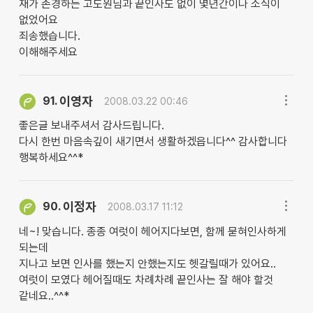
재가 존경하는 고도원님과 끝인사도 없이 몇년간이나 소식이
없었어요
죄송했습니다.
이해해주세요
이영자
91.
2008.03.22 00:46
좋은글 보내주셔서 감사드립니다.
다시 한번 마음속깊이 새기면서 생활하겠읍니다^^ 감사합니다
행복하세요^^*
이정자
90.
2008.03.17 11:12
네~! 맞습니다. 종종 여럿이 헤어지다보면, 함께 묻혀인사하게
되는데
지나고 보면 인사를 했는지 안했는지도 헷갈릴때가 있어요..
여럿이 모였다 헤어질때도 차례차례 끝인사는 잘 해야 할것
같네요..^^*