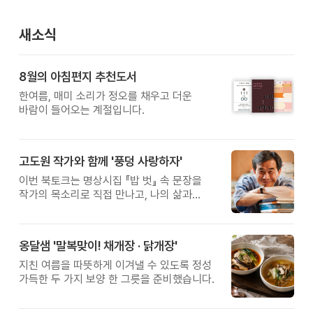
새소식
8월의 아침편지 추천도서
한여름, 매미 소리가 정오를 채우고 더운
바람이 들어오는 계절입니다.
고도원 작가와 함께 '풍덩 사랑하자'
이번 북토크는 명상시집 『밥 벗』 속 문장을
작가의 목소리로 직접 만나고, 나의 삶과
관계를 잠시 돌아보는 시간입니다.
옹달샘 '말복맞이! 채개장 · 닭개장'
지친 여름을 따뜻하게 이겨낼 수 있도록 정성
가득한 두 가지 보양 한 그릇을 준비했습니다.