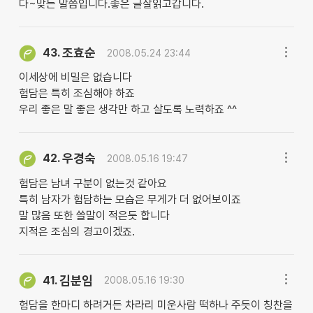
다~맞는 말씀입니다.좋은 글잘읽고갑니다.
조효순
43.
2008.05.24 23:44
이세상에 비밀은 없습니다
험담은 특히 조심해야 하죠
우리 좋은 말 좋은 생각만 하고 살도록 노력하죠 ^^
우경숙
42.
2008.05.16 19:47
험담은 남녀 구분이 없는것 같아요
특히 남자가 험담하는 모습은 무게가 더 없어보이죠
말 많음 또한 쓸말이 적은듯 합니다
지적은 조심의 경고이겠죠.
김분임
41.
2008.05.16 19:30
험담을 한마디 하려거든 차라리 미운사람 떡하나 주듯이 칭찬을