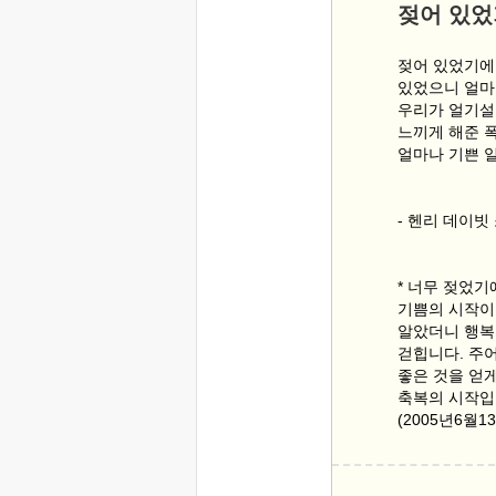
젖어 있
젖어 있었기에
있었으니 얼마
우리가 얼기설
느끼게 해준 
얼마나 기쁜 
- 헨리 데이
* 너무 젖었기
기쁨의 시작이
알았더니 행복
걷힙니다. 주
좋은 것을 얻
축복의 시작
(2005년6월