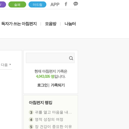
V
솔패
더드림
독자가 쓰는 아침편지
모음방
나눔터
|
|
다음
현재 아침편지 가족은
4,043,026 명
입니다.
로그인
|
가족되기
아침편지 랭킹
귀를 열고 마음을 내어주고
영적 성장의 여정
장 건강이 중요한 이유