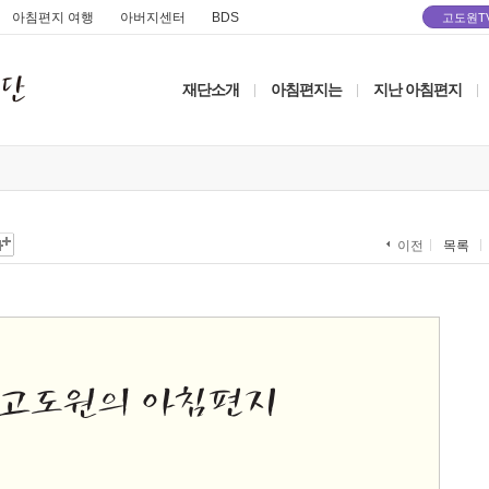
아침편지 여행
아버지센터
BDS
고도원T
재단소개
아침편지는
지난 아침편지
|
|
|
목록
이전