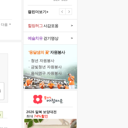
캘린더보기+
다음
힐링허그
사감포옹
>
예술치유
걷기명상
>
'옹달샘의 꽃'
자원봉사
· 청년 자원봉사
· 금빛청년 자원봉사
· 음식연구 자원봉사
2026 말복 보양대전
)
최대
74%할인