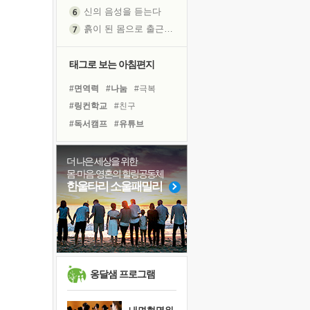
신의 음성을 듣는다
흙이 된 몸으로 출근하는 여자
극과 극의 양 끝단
내가 '나다움'을 찾는 길
태그로 보는 아침편지
피해 갈 수 없는 사건들
#면역력
#나눔
#극복
처음 손을 잡았던 날
#링컨학교
#친구
꿈이 실제가 되는 것
#독서캠프
#유튜브
'말 타는 법'을 먼저
#다짐
#건강
#리더
졸업식 사진을 보며
#위기
#희망
#삶
#도움
더 나은 세상을 위한
극심한 변비, 어깨결림, 수면 장애
몸·마음·영혼의 힐링공동체
#경험
#독서
#선택
아픈 아버지를 위한 공간 설계
한울타리 소울패밀리
#명상
#힐링
#비전캠프
슬럼프
#바이러스
#사람
보고 싶은 어머니
#아이들
#계획
유년 시절의 부산 영도 바다
못된 꼰대들
희망이란
옹달샘 프로그램
'모른다'는 것