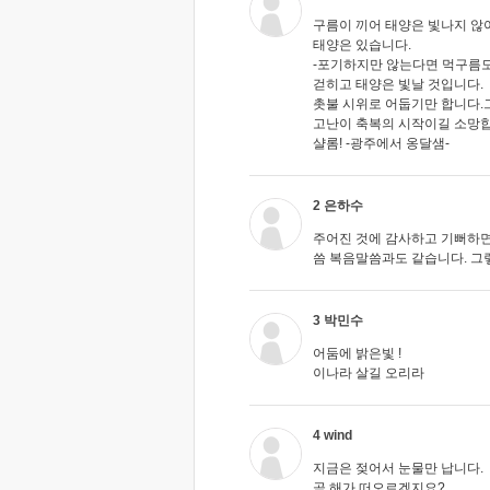
구름이 끼어 태양은 빛나지 않
태양은 있습니다.
-포기하지만 않는다면 먹구름
걷히고 태양은 빛날 것입니다.
촛불 시위로 어둡기만 합니다.
고난이 축복의 시작이길 소망합
샬롬! -광주에서 옹달샘-
2 은하수
주어진 것에 감사하고 기뻐하면
씀 복음말씀과도 같습니다. 그렇
3 박민수
어둠에 밝은빛 !
이나라 살길 오리라
4 wind
지금은 젖어서 눈물만 납니다.
곧 해가 떠오르겠지요?