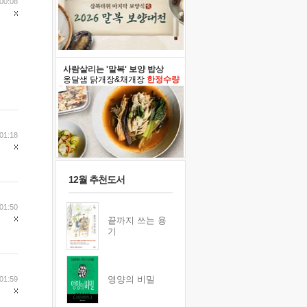
00:08
사람살리는 '말복' 보양 밥상
옹달샘 닭개장&채개장
한정수량
01:18
12월 추천도서
01:50
끝까지 쓰는 용
기
영양의 비밀
01:59