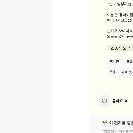
- 인도 명상체
험ㆍ
오늘은 '뭄바이를
아래 <사진모음>
연해주 샤마라 해
오늘도 많이 웃으
#기쁨
#
#헨리 데이빗
좋아요
0
이 편지를 좋
'고도원의 아침편지