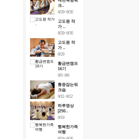
건강명상법
내면혁명워
건강명상
..
크..
스..
/9~10/10
8/29~8/30
10/9~10/10
내면혁명워
고도원 작
내면혁명
..
가 ..
크..
/17~10/18
8/29~8/30
10/17~10/18
황금변캠프
고도원 작
황금변캠
7기
가 ..
17기
/30~10/31
8/29
10/30~10/31
통증잡는워
황금변캠프
통증잡는
크숍
16기
크숍
/7~11/8
9/5~9/6
11/7~11/8
내면혁명워
통증잡는워
내면혁명
..
크숍
크..
/12~12/13
9/11~9/12
12/12~12/13
하루명상
[250..
9/19
행복한가족
여행
9/24~9/26