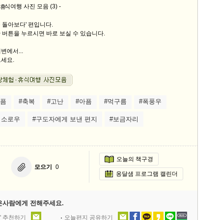
식여행 사진 모음 (3) -
휴
스
10
 돌아보다' 편입니다.
 버튼을 누르시면 바로 보실 수 있습니다.
크
변에서...
10
세요.
1
10
슬픔
#축복
#고난
#아픔
#먹구름
#폭풍우
 소로우
#구도자에게 보낸 편지
#보금자리
11
크
12
오늘의 책구경
모으기
0
옹달샘 프로그램 캘린더
은사람에게 전해주세요.
' 추천하기
오늘편지 공유하기