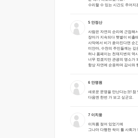
수리할 수 있는 시간도 주어지
5 안정산
사람은 자연의 순리에 근접해서
장마가 지속되다 햇볕이 비출때
사막에서 비가 쏟아진다면 순간
미안마, 수챤의 주민들께는 깊
허나 폼페이는 천재지변의 역
너무 컸겠지만 관광의 명소가 
항상 자연에 순응하며 감사와 
6 안명원
새로운 문명을 만난다는것! 참
다음엔 한번 가 보고 싶군요.
7 이치웅
이처름 젖어 있었기에
그나마 다행한 싹이 틀 사회가