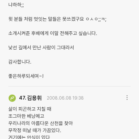
냐하하;;
윗 분들 처럼 멋잇는 말들은 못쓰겠구요 ㅇㅅㅇ;;ㅋ;
소개시켜준 후배에게 이말 전해주고 싶습니다.
낯선 길에서 만난 사람이 그대라서
감사합니다.
좋은하루되세여~!
김용휘
47.
2008.06.08 19:38
삶이 피곤하고 지칠 때
조그마한 베낭메고
우리나라의 아름다운 산천을 찾아
무작정 떠날 때가 가끔있다.
거기에는 안식이 있다