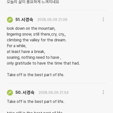
오늘의 삶이 풍요하게 느껴지네요
서경숙
51.
2008.06.09 21:09
look down on the mountain,
lingering snow, still there,cry, cry,,
climbing the valley for the dream.
For a while,
at least have a break,
soaring, nothing need to have ,
only gratitude to have the time that had.
Take off is the best part of life.
서경숙
50.
2008.06.09 21:04
Take off is the best part of life.