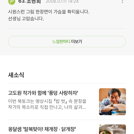
조현희
63.
2008.07.11 14:24
시원스런 그림 한장면이 가슴을 확티움니다.
선생님 고맙슴니다.
느낌한마디
더보기
새소식
고도원 작가와 함께 '풍덩 사랑하자'
이번 북토크는 명상시집 『밥 벗』 속 문장을
작가의 목소리로 직접 만나고, 나의 삶과
관계를 잠시 돌아보는 시간입니다.
옹달샘 '말복맞이! 채개장 · 닭개장'