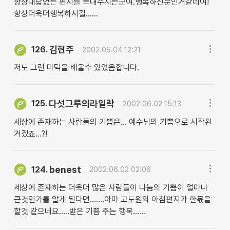
항상대답없는 편지를 보내주시는군여.행복하신분인거같네여!
항상더욱더행복하시길......
김현주
126.
2002.06.04 12:21
저도 그런 미덕을 배울수 있었음합니다.
다섯그루의라일락
125.
2002.06.02 15:13
세상에 존재하는 사람들의 기쁨은... 예수님의 기쁨으로 시작된
거겠죠...?!
benest
124.
2002.06.02 02:06
세상에 존재하는 더욱더 많은 사람들이 나눔의 기쁨이 얼마나
큰것인가를 알게 된다면.......아마 고도원의 아침편지가 한몫을
할것 같으네요.....받은 기쁨 주는 행복......