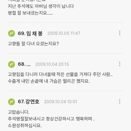
지난 추석에도 아버님 생각이 납니다
명절 잘 보내셨는지요.....
임 채 봉
69.
2009.10.05 11:47
고향들 잘 다녀 오셨는지요?
...
68.
2009.10.04 20:15
고향집을 다니러 다녀올때 작은 선물을 가져다 주던 사람..
수줍게 내민 손끝에 내 가슴은 떨리곤 했지요.
강연호
67.
2009.10.04 10:01
고맙습니다.
추석명절잘보내시고 항상건강하시고 행복하며 .
소원성취하십시요.