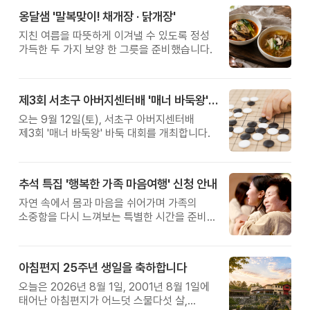
옹달샘 '말복맞이! 채개장 · 닭개장'
지친 여름을 따뜻하게 이겨낼 수 있도록 정성
가득한 두 가지 보양 한 그릇을 준비했습니다.
제3회 서초구 아버지센터배 '매너 바둑왕' 대회
오는 9월 12일(토), 서초구 아버지센터배
제3회 '매너 바둑왕' 바둑 대회를 개최합니다.
추석 특집 '행복한 가족 마음여행' 신청 안내
자연 속에서 몸과 마음을 쉬어가며 가족의
소중함을 다시 느껴보는 특별한 시간을 준비해
보세요.
아침편지 25주년 생일을 축하합니다
오늘은 2026년 8월 1일, 2001년 8월 1일에
태어난 아침편지가 어느덧 스물다섯 살,