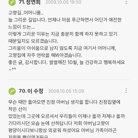
정연희
71.
2009.10.05 19:50
고향길..어머니품..
늘 그리운 길입니다. 언제나 마음 푸근하면서 어딘가 애잔한
느낌이 드는...
이렇게 그리운 이유는 지금 충분히 함께 하지 못하고 있기
때문일지도 모르겠습니다.
그리움이 아쉬움으로 남지 않도록 지금 여기서 어머니께,
고향집에 자주 연락을 해봐야겠습니다.
좋은 글, 감사합니다. 쌀쌀해진 10월, 늘 건강하고 행복하세요
~^^
이 수정
70.
2009.10.05 15:09
무슨 때만 돌아오면 친정 아버님 생각을 합니다 친정집옆에
작은 산이
있었는데 그곳에 오르셔서 우리들이 이제나 올까 저제나 올까
기다리시던 모습 눈에 선하답니다 저회 아버님고향이
평양이시다보니항상 외로워 하셨어요 아버님 가족이라곤
저회들 뿐이였거든요