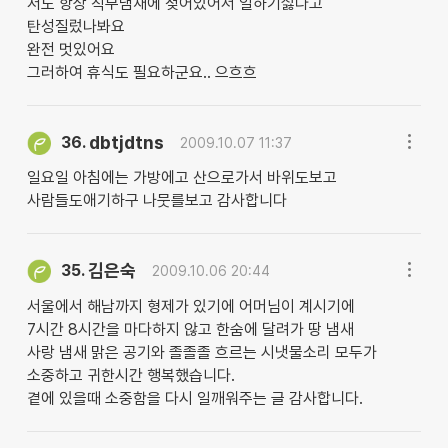
저도 항상 직무냄새에 젖어있어서 일하기싫다고
탄성질렀나봐요
완전 멋있어요
그러하여 휴식도 필요하군요.. 으흐흐
dbtjdtns
36.
2009.10.07 11:37
일요일 아침에는 가방에고 산으로가서 바위도보고
사람들도애기하구 나뭇를보고 감사합니다
김은숙
35.
2009.10.06 20:44
서울에서 해남까지 형제가 있기에 어머님이 계시기에
7시간 8시간을 마다하지 않고 한숨에 달려가 땅 냄새
사랑 냄새 맑은 공기와 졸졸졸 흐르는 시냇물소리 모두가
소중하고 귀한시간 행복했습니다.
곁에 있을때 소중함을 다시 일깨워주는 글 감사합니다.