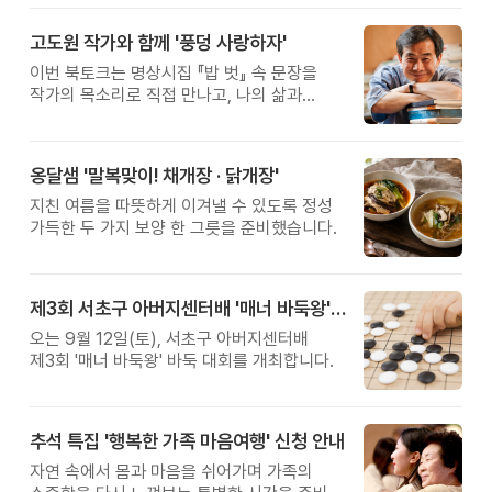
고도원 작가와 함께 '풍덩 사랑하자'
이번 북토크는 명상시집 『밥 벗』 속 문장을
작가의 목소리로 직접 만나고, 나의 삶과
관계를 잠시 돌아보는 시간입니다.
옹달샘 '말복맞이! 채개장 · 닭개장'
지친 여름을 따뜻하게 이겨낼 수 있도록 정성
가득한 두 가지 보양 한 그릇을 준비했습니다.
제3회 서초구 아버지센터배 '매너 바둑왕' 대회
오는 9월 12일(토), 서초구 아버지센터배
제3회 '매너 바둑왕' 바둑 대회를 개최합니다.
추석 특집 '행복한 가족 마음여행' 신청 안내
자연 속에서 몸과 마음을 쉬어가며 가족의