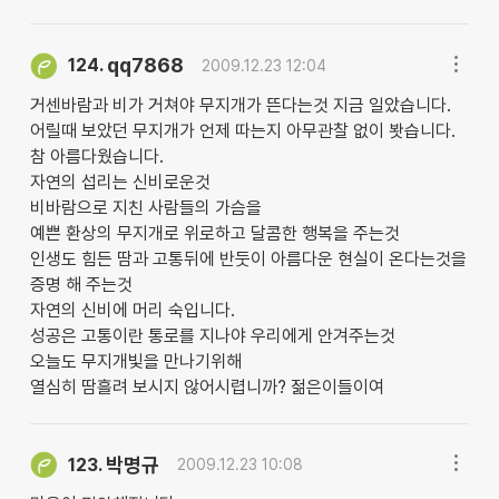
qq7868
124.
2009.12.23 12:04
거센바람과 비가 거쳐야 무지개가 뜬다는것 지금 일았습니다.
어릴때 보았던 무지개가 언제 따는지 아무관찰 없이 봣습니다.
참 아름다웠습니다.
자연의 섭리는 신비로운것
비바람으로 지친 사람들의 가슴을
예쁜 환상의 무지개로 위로하고 달콤한 행복을 주는것
인생도 힘든 땀과 고통뒤에 반둣이 아름다운 현실이 온다는것을
증명 해 주는것
자연의 신비에 머리 숙입니다.
성공은 고통이란 통로를 지나야 우리에게 안겨주는것
오늘도 무지개빛을 만나기위해
열심히 땀흘려 보시지 않어시렵니까? 젊은이들이여
박명규
123.
2009.12.23 10:08