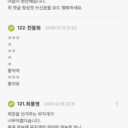
마음이 편안해집니다.
위 댓글 정성껏 쓰신분들 모드 행복하세요.
전동화
122.
2009.12.19 21:52
ㅇㅇㅇ
ㅇ
ㅇㅇ
ㅇ
ㅇ
좋아여
ㅇㅇㅇ
좋아요
최풍영
121.
2009.12.18 22:31
희망을 안겨주는 무지개가
너무아름다습니다.
몽골 하늘에 무지개와 파아란 하늘을 보니