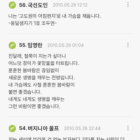
국선도인
56.
2010.05.29 12:12
나는 '고도원의 아침편지'로 내 가슴을 채웁니다.
-옹달샘지기 1호 조두연-
임영란
55.
2010.05.29 01:04
진달래, 철쭉이 지는가 싶더니
어느덧 장미가 꽃망울을 터트립니다.
훈훈한 봄바람은 끊임없이
새로운 생명을 깨우는 전령입니다.
내 가슴에도 사철 훈훈한 봄바람이
불면 좋겠습니다.
내게도 네게도 생명을 깨우는
그런 바람이면 좋겠습니다.
버지니아 울프
54.
2010.05.28 22:44
저는 세상에 부러울 것 없는 부자보다 기타를 치는 사람이 더