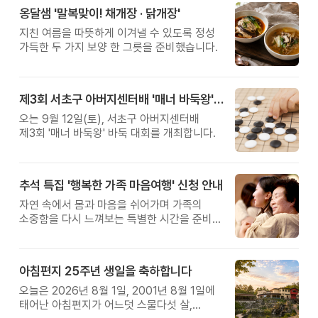
옹달샘 '말복맞이! 채개장 · 닭개장'
지친 여름을 따뜻하게 이겨낼 수 있도록 정성
가득한 두 가지 보양 한 그릇을 준비했습니다.
제3회 서초구 아버지센터배 '매너 바둑왕' 대회
오는 9월 12일(토), 서초구 아버지센터배
제3회 '매너 바둑왕' 바둑 대회를 개최합니다.
추석 특집 '행복한 가족 마음여행' 신청 안내
자연 속에서 몸과 마음을 쉬어가며 가족의
소중함을 다시 느껴보는 특별한 시간을 준비해
보세요.
아침편지 25주년 생일을 축하합니다
오늘은 2026년 8월 1일, 2001년 8월 1일에
태어난 아침편지가 어느덧 스물다섯 살,