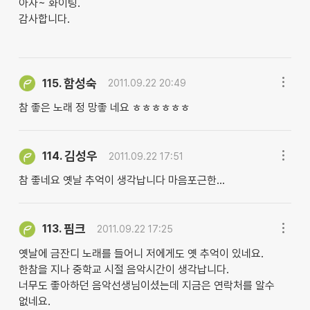
아자~ 화이팅.
감사합니다.
함성숙
115.
2011.09.22 20:49
참 좋은 노래 정 망좋 네요 ㅎㅎㅎㅎㅎㅎ
김성우
114.
2011.09.22 17:51
참 좋네요 옛날 추억이 생각납니다 마음포근한...
핌크
113.
2011.09.22 17:25
옛날에 금잔디 노래를 들어니 저에게도 옛 추억이 있네요.
한참을 지나 중학교 시절 음악시간이 생각납니다.
너무도 좋아하던 음악선생님이셨는데 지금은 연락처를 알수
없네요.