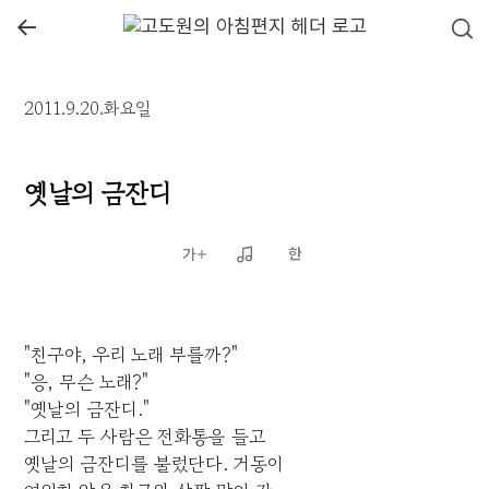
←
2011.9.20.화요일
옛날의 금잔디
"친구야, 우리 노래 부를까?"
"응, 무슨 노래?"
"옛날의 금잔디."
그리고 두 사람은 전화통을 들고
옛날의 금잔디를 불렀단다. 거동이