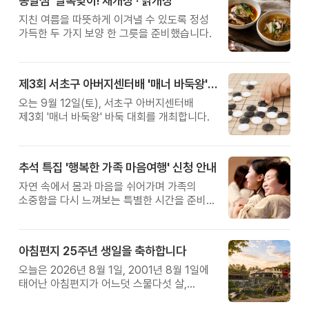
옹달샘 '말복맞이! 채개장 · 닭개장'
지친 여름을 따뜻하게 이겨낼 수 있도록 정성
가득한 두 가지 보양 한 그릇을 준비했습니다.
제3회 서초구 아버지센터배 '매너 바둑왕' 대회
오는 9월 12일(토), 서초구 아버지센터배
제3회 '매너 바둑왕' 바둑 대회를 개최합니다.
추석 특집 '행복한 가족 마음여행' 신청 안내
자연 속에서 몸과 마음을 쉬어가며 가족의
소중함을 다시 느껴보는 특별한 시간을 준비해
보세요.
아침편지 25주년 생일을 축하합니다
오늘은 2026년 8월 1일, 2001년 8월 1일에
태어난 아침편지가 어느덧 스물다섯 살,
늠름한 청년이 되었습니다.