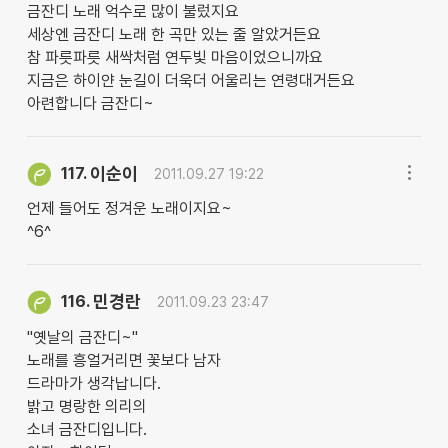
금잔디 노래 억수로 많이 불렀지요
세상엔 금잔디 노래 한 곡만 있는 줄 알았거든요
참 파릇파릇 새싹처럼 연두빛 마음이었으니까요
지금은 하이얀 눈길이 더욱더 어울리는 연령대거든요
아련합니다 금잔디~
이순이
117.
2011.09.27 19:22
언제 들어도 정겨운 노래이지요~
^6^
민경란
116.
2011.09.23 23:47
"옛날의 금잔디~"
노래를 흥얼거리면 꽃보다 남자
드라마가 생각납니다.
밝고 명랑한 의리의
소녀 금잔디입니다.