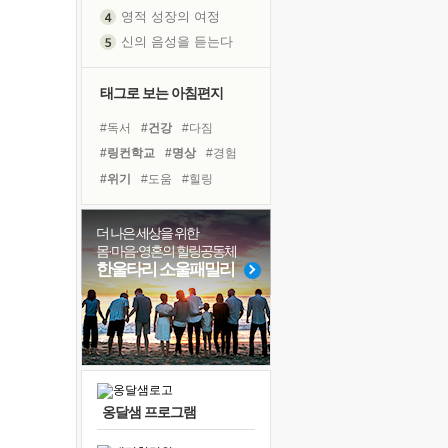
영적 성장의 여정
신의 음성을 듣는다
흙이 된 몸으로 출근하는 여자
극과 극의 양 끝단
태그로 보는 아침편지
내가 '나다움'을 찾는 길
#독서
#건강
#다짐
피해 갈 수 없는 사건들
#링컨학교
#명상
#경험
처음 손을 잡았던 날
#위기
#도움
#힐링
꿈이 실제가 되는 것
#계획
#나눔
#아이들
'말 타는 법'을 먼저
#극복
#친구
#면역력
더 나은 세상을 위한
졸업식 사진을 보며
몸·마음·영혼의 힐링공동체
#사람
#바이러스
#리더
극심한 변비, 어깨결림, 수면 장애
한울타리 소울패밀리
#선택
#희망
#유튜브
아픈 아버지를 위한 공간 설계
#비전캠프
#독서캠프
슬럼프
#삶
보고 싶은 어머니
유년 시절의 부산 영도 바다
못된 꼰대들
옹달샘 프로그램
너무 황홀한 꽃들이여!