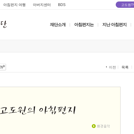
아침편지 여행
아버지센터
BDS
고도원T
재단소개
아침편지는
지난 아침편지
|
|
|
목록
이전