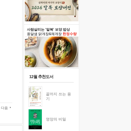
사람살리는 '말복' 보양 밥상
옹달샘 닭개장&채개장
한정수량
12월 추천도서
끝까지 쓰는 용
기
다음
영양의 비밀