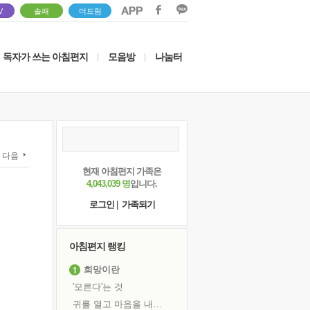
V
솔패
더드림
독자가 쓰는 아침편지
모음방
나눔터
|
|
다음
현재 아침편지 가족은
4,043,039 명
입니다.
로그인
|
가족되기
아침편지 랭킹
희망이란
'모른다'는 것
귀를 열고 마음을 내어주고