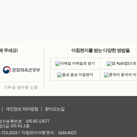
해 주세요!
아침편지를 받는 다양한 방법들
이메일로 받기
App(앱)으로
음성 아침편지
중국어 
기부금 영수증 신청
개인정보 처리방침
찾아오는길
등록번호 : 105-82-13577
1길 201-61,1층
/ '아침편지여행'문의 :
-723-2033
1644-8423