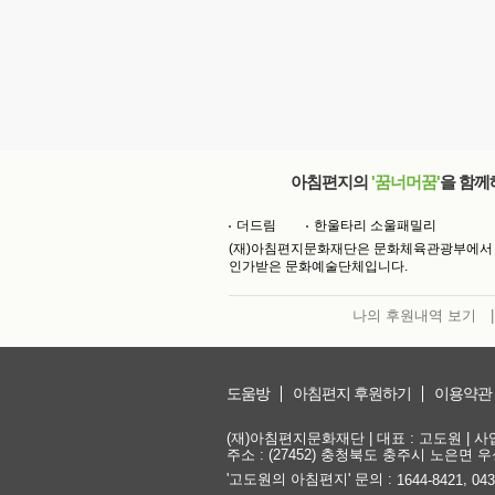
아침편지의
'꿈너머꿈'
을 함께
더드림
한울타리 소울패밀리
(재)아침편지문화재단은 문화체육관광부에서
인가받은 문화예술단체입니다.
나의 후원내역 보기
|
도움방
아침편지 후원하기
이용약관
(재)아침편지문화재단 | 대표 : 고도원 | 사업자
주소 : (27452) 충청북도 충주시 노은면 우성
'고도원의 아침편지' 문의 :
,
1644-8421
043