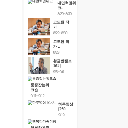
내면혁명워
크..
8/29~8/30
고도원 작
가 ..
8/29~8/30
고도원 작
가 ..
8/29
황금변캠프
16기
9/5~9/6
통증잡는워
크숍
9/11~9/12
하루명상
[250..
9/19
행복한가족