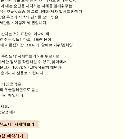
둔 이야기를 모아 쓴 <다시 기자로 산다는 것>,
들어 내는 순간을 자각하는 지혜를 일깨워주는
는 것들>, 스승 장 그르니에와 제자 알베르 카뮈가
받은 우정과 사색의 편지를 모아 엮은
서한집>, 이렇게 세 권입니다.
로 산다는 것》표완수, 이숙이 외
들려주는 것들》마크 네포/박윤정
니에 서한집》장 그르니에, 알베르 카뮈/김화영
지 추천도서' 자세히보기＞를 누르시면
자세한 정보를 확인하실 수 있고, 꽃마에서
고의 '10%할인+10%적립'의 혜택과
꽃송이까지 선물로 드립니다.
배경 음악은...
의 우쿨렐레연주로 듣는
 아리아'입니다.
세요.
달샘'에서...