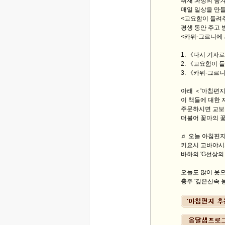
취재 과정의 숨겨
매일 일상을 만
<고요함이 들려주
평생 동안 주고 
<카뮈-그르니에 
1. 《다시 기자
2. 《고요함이 
3. 《카뮈-그르
아래 ＜'아침편
이 책들에 대한 
주문하시면 교보문
더불어 꽃마의 
♬ 오늘 아침편지 
키요시 고바야시
바하의 'G선상의
오늘도 많이 웃으
충주 '깊은산속 옹