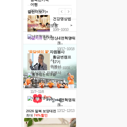
여행
9/24~9/26
캘린더보기+
건강명상법
스..
힐링허그
사감포옹
>
10/9~10/10
예술치유
걷기명상
>
내면혁명워
크..
10/17~10/18
'옹달샘의 꽃'
자원봉사
황금변캠프
· 청년 자원봉사
17기
· 금빛청년 자원봉사
10/30~10/31
· 음식연구 자원봉사
통증잡는워
크숍
11/7~11/8
내면혁명워
크..
12/12~12/13
2026 말복 보양대전
최대
74%할인