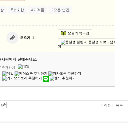
일상
#소소한
#기적들
#모든 순간
오늘의 책구경
모으기
1
옹달샘 프로그램 캘린
더
은사람에게 전해주세요.
' 추천하기
목록
이전