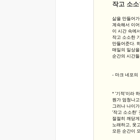
작고 소소
삶을 만들어가
계속해서 이어
이 시간 속에서
작고 소소한 
만들어준다. 
매일의 일상을
순간의 시간들
- 마크 네포
* '기적'이라 
뭔가 엄청나고
그러나 나이가
'작고 소소한'
절절히 깨닫게 
노래하고, 웃
모든 순간이 