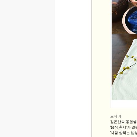
드디어
깊은산속 옹달
'음식 축제'가 
'사람 살리는 밥