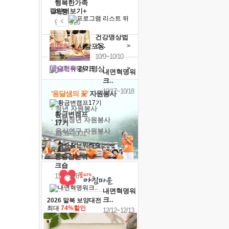
행복한가족
캘린더보기+
여행
9/24~9/26
건강명상법
힐링허그
사감포옹
스..
>
10/9~10/10
예술치유
걷기명상
>
내면혁명워
크..
10/17~10/18
'옹달샘의 꽃'
자원봉사
· 청년 자원봉사
황금변캠프
· 금빛청년 자원봉사
17기
· 음식연구 자원봉사
10/30~10/31
통증잡는워
크숍
11/7~11/8
내면혁명워
크..
2026 말복 보양대전
최대
74%할인
12/12~12/13