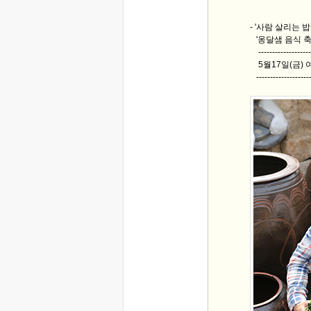
- '사람 살리는 밥상
'옹달샘 음식 축
--------------------
5월17일(금) 
---------------------