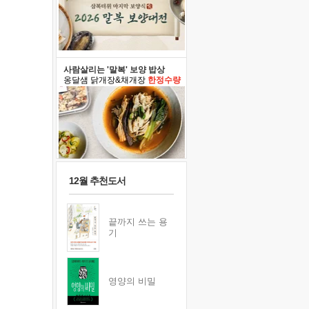
사람살리는 '말복' 보양 밥상
옹달샘 닭개장&채개장
한정수량
12월 추천도서
끝까지 쓰는 용
기
영양의 비밀