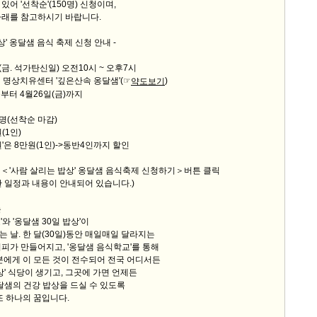
있어 '선착순'(150명) 신청이며,
아래를 참고하시기 바랍니다.
상' 옹달샘 음식 축제 신청 안내 -
7일(금. 석가탄신일) 오전10시 ~ 오후7시
편지 명상치유센터 '깊은산속 옹달샘'
(☞
)
약도보기
늘부터 4월26일(금)까지
50명(선착순 마감)
원(1인)
 8만원(1인)->동반4인까지 할인
아래＜'사람 살리는 밥상' 옹달샘 음식축제 신청하기＞버튼 클릭
과 내용이 안내되어 있습니다.)
는
와 '옹달샘 30일 밥상'이
 날. 한 달(30일)동안 매일매일 달라지는
피가 만들어지고, '옹달샘 음식학교'를 통해
분에게 이 모든 것이 전수되어 전국 어디서든
밥상' 식당이 생기고, 그곳에 가면 언제든
옹달샘의 건강 밥상을 드실 수 있도록
또 하나의 꿈입니다.