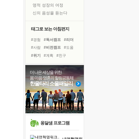
영적 성장의 여정
신의 음성을 듣는다
흙이 된 몸으로 출근하는 여자
극과 극의 양 끝단
태그로 보는 아침편지
내가 '나다움'을 찾는 길
#경험
#독서캠프
#리더
피해 갈 수 없는 사건들
#사람
#비전캠프
#도움
처음 손을 잡았던 날
#위기
#계획
#친구
꿈이 실제가 되는 것
#아이들
#희망
#면역력
'말 타는 법'을 먼저
#삶
#바이러스
더 나은 세상을 위한
졸업식 사진을 보며
몸·마음·영혼의 힐링공동체
#링컨학교
#극복
#선택
극심한 변비, 어깨결림, 수면 장애
한울타리 소울패밀리
#다짐
#나눔
#명상
아픈 아버지를 위한 공간 설계
#힐링
#유튜브
#건강
슬럼프
#독서
보고 싶은 어머니
유년 시절의 부산 영도 바다
못된 꼰대들
옹달샘 프로그램
너무 황홀한 꽃들이여!