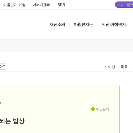
아침편지 여행
아버지센터
BDS
고도원T
재단소개
아침편지는
지난 아침편지
|
|
|
목록
이전
되는 밥상