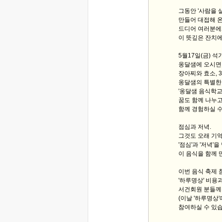
그동안 '사람을 
만들어 대접해 온
드디어 여러분에
이 뜻깊은 잔치에
5월17일(금) 석
옹달샘에 오시면 
장아찌와 효소, 
옹달샘의 특별한
'옹달샘 음식학교'
꿈도 함께 나누고
함께 경험하실 수
점심과 저녁.
그것도 오래 기
'점심'과 '저녁'
이 음식을 함께
이번 음식 축제
'하루명상' 비용
서건회원 분들께는
(이날 '하루명상
참여하실 수 있습