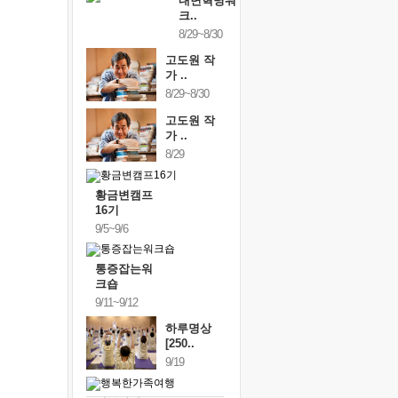
내면혁명워
크..
8/29~8/30
고도원 작
가 ..
8/29~8/30
고도원 작
가 ..
8/29
황금변캠프
16기
9/5~9/6
통증잡는워
크숍
9/11~9/12
하루명상
[250..
9/19