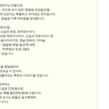
살린다'는 마음으로
, 조미료 쓰지 않은 '옹달샘 건강밥상'을
게 선보이는 특별하고 의미있는 잔치입니다.
 옹달샘 가족 여러분을 초대합니다.
가탄신일,
소금과 된장, 청국장이야기,
3년된 묵은지이야기, 산삼과 약초이야기 등
 음식이야기와 옛날 장독대, 가마솥,
, '옹달샘 30일 밥상'에 대한
, '하루명상' 프로그램도
 있습니다.
억될 옹달샘만의
을 맛보실 수 있으며,
 만들어보는 축제의 시간이 될 것입니다.
 참여비는
과 같은 12만원으로,
 특별 할인(8만원)해 드립니다.
'에 오시는 분들도 음식축제에
니다.)