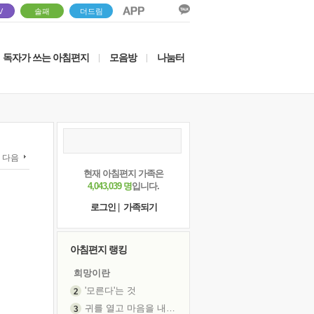
V
솔패
더드림
독자가 쓰는 아침편지
모음방
나눔터
|
|
다음
현재 아침편지 가족은
4,043,039 명
입니다.
로그인
|
가족되기
아침편지 랭킹
희망이란
'모른다'는 것
귀를 열고 마음을 내어주고