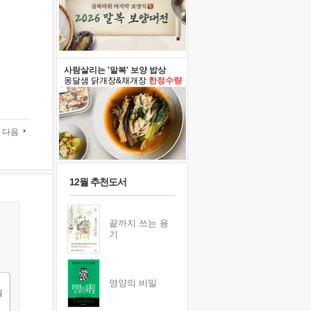
사람살리는 '말복' 보양 밥상
옹달샘 닭개장&채개장
한정수량
다음
12월 추천도서
끝까지 쓰는 용
기
영양의 비밀