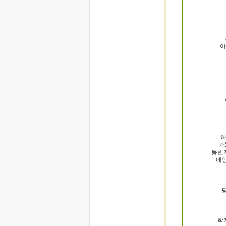
아
하
가
동반
애
학