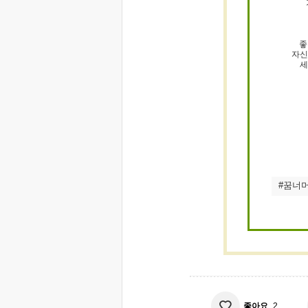
좋
자신
세
#꿈너
좋아요
2