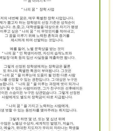
--- 꿈 이야기 4 ----
＂나의 꿈＂ 장학 사업
9/
저의 네번째 꿈은, 매우 특별한 장학 사업입니다.
제가 뽑고자 하는 장학생의 선정 기준은 성적순이
스
닙니다. 초,중,고, 대학생들을 대상으로 자기가 평생
10
이루고 싶은＂나의 꿈＂이 무엇인지를 적어내고,
그 꿈을 이루기 위해 노력한 흔적과 증거를
제시하게 하여 선발하는 것입니다.
크
예를 들어, 노벨 문학상을 받는 것이
10
＂나의 꿈＂인 학생이라면, 자신의 습작노트와
백일장 대회 등의 입선 사실등을 제출하면 됩니다.
1
그렇게 선정된 장학생에게는 장학금은 물론
또 하나의 특별한 특권이 부여됩니다. 그것은
10
＂나의 꿈＂을 이루는데 도움이 될 만한 다른 사람
나를 선정할 수 있는 권한입니다. 그 대상은 누구든
능합니다. ＂나의 꿈＂을 이루는 과정에 벗이 되거나
자가 될 수 있는 사람이라면, 그가 친구이든 선후배이든
11
인이든 스승이든 누구든 상관없습니다. 그렇게 선정된
사람에게도 별도의 장학금이 따로 지급됩니다.
크
＂나의 꿈＂을 가지고 노력하는 사람에게,
평생 벗할 수 있는 동반자를 맺어주려는 취지입니다.
12
그렇게 하면 몇 년, 또는 몇 십년 뒤에
수많은 노벨상 수상자, 세계적인 발명가, 저술가,
자, 예술가, 위대한 지도자가 우리의 자라나는 학생들