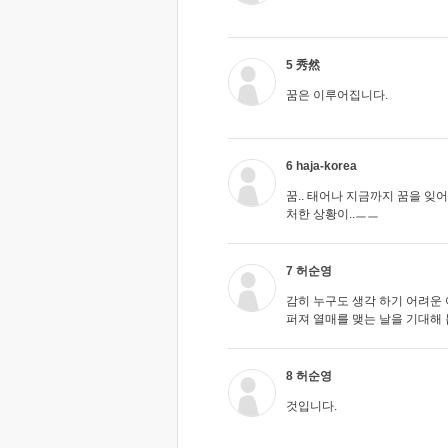
5 秀然
꿈은 이루어집니다.
6 haja-korea
꿈.. 태어나 지금까지 꿈을 잊어
처한 상황이..ㅡㅡ
7 허순영
감히 누구도 생각 하기 어려운
퍼져 열매를 맺는 날을 기대해 
8 허순영
것입니다.