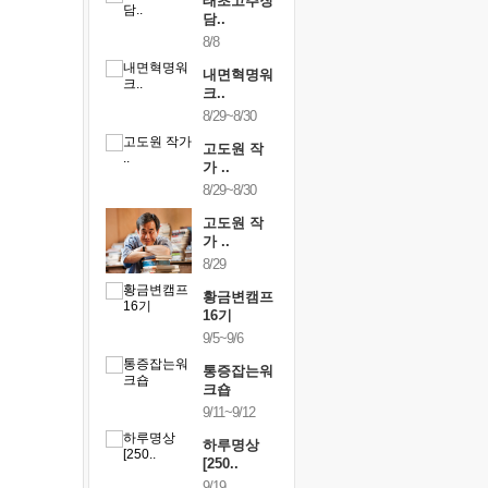
행복한가족
태초고추장
행복한가
여행
담..
여행
24~9/26
8/8
9/24~9/26
건강명상법
내면혁명워
건강명상
..
크..
스..
/9~10/10
8/29~8/30
10/9~10/10
내면혁명워
고도원 작
내면혁명
..
가 ..
크..
/17~10/18
8/29~8/30
10/17~10/18
황금변캠프
고도원 작
황금변캠
7기
가 ..
17기
/30~10/31
8/29
10/30~10/31
통증잡는워
황금변캠프
통증잡는
크숍
16기
크숍
/7~11/8
9/5~9/6
11/7~11/8
내면혁명워
통증잡는워
내면혁명
..
크숍
크..
/12~12/13
9/11~9/12
12/12~12/13
하루명상
[250..
9/19