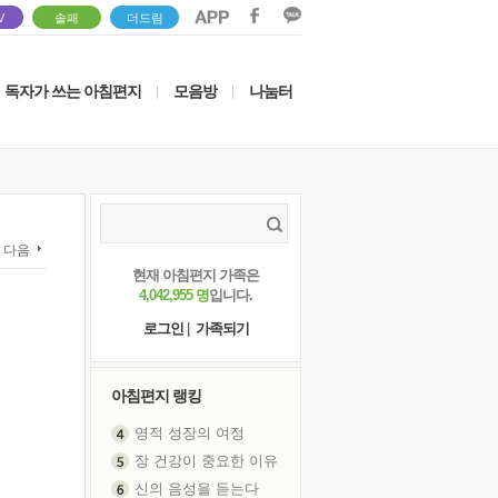
V
솔패
더드림
독자가 쓰는 아침편지
모음방
나눔터
|
|
다음
현재 아침편지 가족은
4,042,955 명
입니다.
로그인
|
가족되기
아침편지 랭킹
영적 성장의 여정
장 건강이 중요한 이유
신의 음성을 듣는다