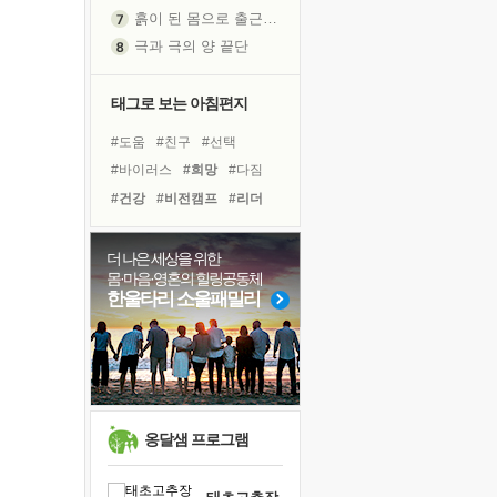
흙이 된 몸으로 출근하는 여자
극과 극의 양 끝단
내가 '나다움'을 찾는 길
피해 갈 수 없는 사건들
태그로 보는 아침편지
처음 손을 잡았던 날
#도움
#친구
#선택
꿈이 실제가 되는 것
#바이러스
#희망
#다짐
'말 타는 법'을 먼저
#건강
#비전캠프
#리더
아픈 아버지를 위한 공간 설계
#계획
#링컨학교
#독서
졸업식 사진을 보며
#면역력
#독서캠프
더 나은 세상을 위한
극심한 변비, 어깨결림, 수면 장애
몸·마음·영혼의 힐링공동체
#명상
#극복
#위기
#삶
보고 싶은 어머니
한울타리 소울패밀리
#나눔
#유튜브
#경험
마음이 멈춰 버린 곳
#힐링
#사람
#아이들
유년 시절의 부산 영도 바다
못된 꼰대들
희망이란
'모른다'는 것
옹달샘 프로그램
귀를 열고 마음을 내어주고