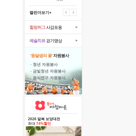
캘린더보기+
힐링허그
사감포옹
>
예술치유
걷기명상
>
'옹달샘의 꽃'
자원봉사
· 청년 자원봉사
· 금빛청년 자원봉사
· 음식연구 자원봉사
2026 말복 보양대전
최대
74%할인