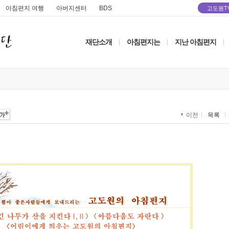
아침편지 여행
아버지센터
BDS
고도원T
재단소개
아침편지는
지난 아침편지
|
|
|
목록
이전