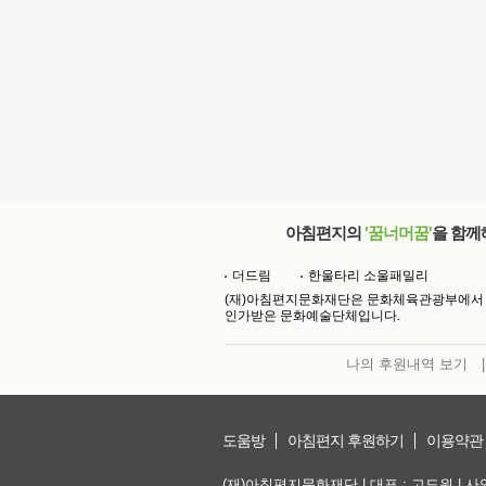
아침편지의
'꿈너머꿈'
을 함께
더드림
한울타리 소울패밀리
(재)아침편지문화재단은 문화체육관광부에서
인가받은 문화예술단체입니다.
나의 후원내역 보기
|
도움방
아침편지 후원하기
이용약관
(재)아침편지문화재단 | 대표 : 고도원 | 사업자