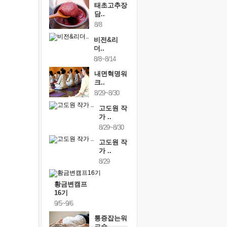
태초고추장
담..
8/8
비전&리
더..
8/8~8/14
내면혁명워
크..
8/29~8/30
고도원 작
가 ..
8/29~8/30
고도원 작
가 ..
8/29
황금변캠프
16기
9/5~9/6
통증잡는워
크숍