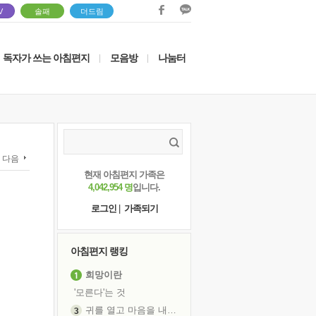
V
솔패
더드림
독자가 쓰는 아침편지
모음방
나눔터
|
|
다음
현재 아침편지 가족은
4,042,954 명
입니다.
로그인
|
가족되기
아침편지 랭킹
희망이란
'모른다'는 것
귀를 열고 마음을 내어주고