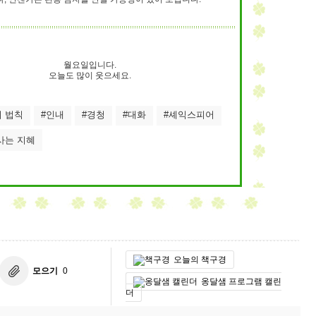
월요일입니다.
오늘도 많이 웃으세요.
 법칙
#인내
#경청
#대화
#셰익스피어
사는 지혜
오늘의 책구경
모으기
0
옹달샘 프로그램 캘린
더