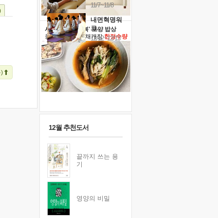
11/7~11/8
)
내면혁명워
크..
사람살리는 '말복' 보양 밥상
옹달샘 닭개장&채개장
한정수량
12/12~12/13
)
12월 추천도서
끝까지 쓰는 용
기
영양의 비밀