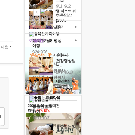
9/11~9/12
캘린더보기+
하루명상
[250..
9/19
힐링허그
사감포옹
>
예술치유
걷기명상
>
행복한가족
여행
다음
9/24~9/26
'옹달샘의 꽃'
자원봉사
건강명상법
· 청년 자원봉사
스..
· 금빛청년 자원봉사
10/9~10/10
· 음식연구 자원봉사
내면혁명워
크..
10/17~10/18
2026 말복 보양대전
황금변캠프
최대
74%할인
17기
10/30~10/31
통증잡는워
크숍