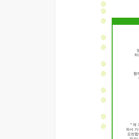
하
함
* 제
와서 가
요란합
있으나