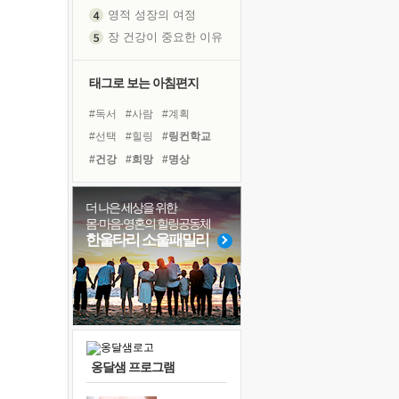
영적 성장의 여정
장 건강이 중요한 이유
신의 음성을 듣는다
흙이 된 몸으로 출근하는 여자
태그로 보는 아침편지
극과 극의 양 끝단
#독서
#사람
#계획
내가 '나다움'을 찾는 길
#선택
#힐링
#링컨학교
피해 갈 수 없는 사건들
#건강
#희망
#명상
처음 손을 잡았던 날
#독서캠프
#다짐
꿈이 실제가 되는 것
#면역력
#친구
더 나은 세상을 위한
'말 타는 법'을 먼저
몸·마음·영혼의 힐링공동체
#바이러스
#나눔
#삶
아픈 아버지를 위한 공간 설계
한울타리 소울패밀리
#리더
#아이들
#도움
졸업식 사진을 보며
#극복
#경험
#위기
극심한 변비, 어깨결림, 수면 장애
#비전캠프
#유튜브
보고 싶은 어머니
마음이 멈춰 버린 곳
유년 시절의 부산 영도 바다
옹달샘 프로그램
못된 꼰대들