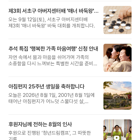
제3회 서초구 아버지센터배 '매너 바둑왕' 대회
오는 9월 12일(토), 서초구 아버지센터배
제3회 '매너 바둑왕' 바둑 대회를 개최합니다.
추석 특집 '행복한 가족 마음여행' 신청 안내
자연 속에서 몸과 마음을 쉬어가며 가족의
소중함을 다시 느껴보는 특별한 시간을 준비해
보세요.
아침편지 25주년 생일을 축하합니다
오늘은 2026년 8월 1일, 2001년 8월 1일에
태어난 아침편지가 어느덧 스물다섯 살,
늠름한 청년이 되었습니다.
후원자님께 전하는 8월의 인사
후원으로 진행된 ‘청년드림캠프’, 그 따뜻한
기록