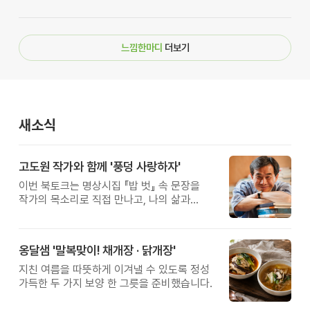
느낌한마디
더보기
새소식
고도원 작가와 함께 '풍덩 사랑하자'
이번 북토크는 명상시집 『밥 벗』 속 문장을
작가의 목소리로 직접 만나고, 나의 삶과
관계를 잠시 돌아보는 시간입니다.
옹달샘 '말복맞이! 채개장 · 닭개장'
지친 여름을 따뜻하게 이겨낼 수 있도록 정성
가득한 두 가지 보양 한 그릇을 준비했습니다.