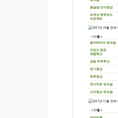
워크숍
옹달샘 단식명상
녹색뇌 해독코드
프로젝트
＜11월＞
컬러테라피 워크숍
어린이 링컨
체험학교
금빛 부부학교
걷기명상
하루명상
천사치유 워크숍
소리명상 워크숍
＜12월＞
잠깐멈춤