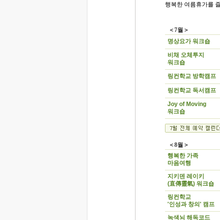
행복한 여름휴가를 
＜7월＞
명상요가 워크숍
비채 오체투지
워크숍
링컨학교 방학캠프
링컨학교 독서캠프
Joy of Moving
워크숍
＜8월＞
행복한 가족
마음여행
지키덴 레이키
(直傳靈氣) 워크숍
링컨학교
'인성과 창의' 캠프
녹색뇌 해독코드