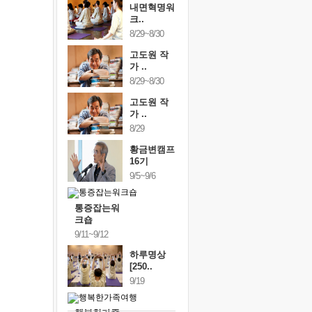
내면혁명워
크..
8/29~8/30
고도원 작
가 ..
8/29~8/30
고도원 작
가 ..
8/29
황금변캠프
16기
9/5~9/6
통증잡는워
크숍
9/11~9/12
하루명상
[250..
9/19