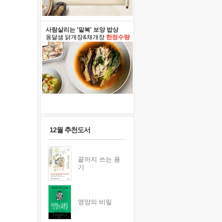
사람살리는 '말복' 보양 밥상
옹달샘 닭개장&채개장
한정수량
12월 추천도서
끝까지 쓰는 용
기
영양의 비밀