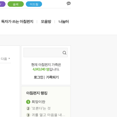
V
솔패
더드림
독자가 쓰는 아침편지
모음방
나눔터
|
|
다음
현재 아침편지 가족은
4,043,040 명
입니다.
로그인
|
가족되기
아침편지 랭킹
희망이란
'모른다'는 것
귀를 열고 마음을 내어주고