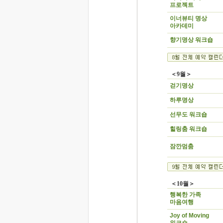
프로젝트
이너뷰티 명상
아카데미
향기명상 워크숍
＜9월＞
걷기명상
하루명상
선무도 워크숍
힐링춤 워크숍
잠깐멈춤
＜10월＞
행복한 가족
마음여행
Joy of Moving