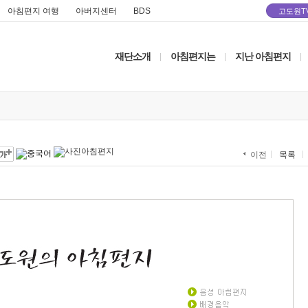
아침편지 여행
아버지센터
BDS
고도원T
재단소개
아침편지는
지난 아침편지
|
|
|
목록
이전