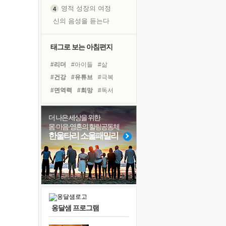
영적 성장의 여정
신의 음성을 듣는다
흙이 된 몸으로 출근하는 여자
극과 극의 양 끝단
태그로 보는 아침편지
내가 '나다움'을 찾는 길
#리더
#아이들
#삶
피해 갈 수 없는 사건들
#건강
#유튜브
#극복
처음 손을 잡았던 날
#면역력
#희망
#독서
꿈이 실제가 되는 것
#경험
#나눔
#명상
'말 타는 법'을 먼저
#도움
#계획
#사람
더 나은 세상을 위한
졸업식 사진을 보며
몸·마음·영혼의 힐링공동체
#위기
#링컨학교
#힐링
극심한 변비, 어깨결림, 수면 장애
한울타리 소울패밀리
#친구
#다짐
#독서캠프
아픈 아버지를 위한 공간 설계
#선택
#비전캠프
슬럼프
#바이러스
보고 싶은 어머니
유년 시절의 부산 영도 바다
못된 꼰대들
옹달샘 프로그램
너무 황홀한 꽃들이여!