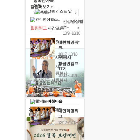
행복한가족
여행
캘린더보기+
9/24~9/26
건강명상법
스..
힐링허그
사감포옹
>
10/9~10/10
예술치유
걷기명상
>
내면혁명워
크..
10/17~10/18
'옹달샘의 꽃'
자원봉사
황금변캠프
· 청년 자원봉사
17기
· 금빛청년 자원봉사
10/30~10/31
· 음식연구 자원봉사
통증잡는워
크숍
11/7~11/8
2026 말복 보양대전
내면혁명워
최대
74%할인
크..
12/12~12/13